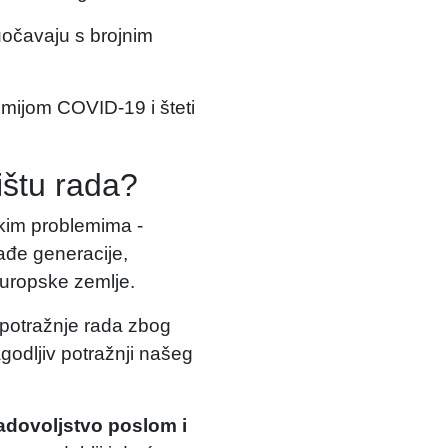
očavaju s brojnim
mijom COVID-19 i šteti
ištu rada?
skim problemima -
ađe generacije,
 europske zemlje.
potražnje rada zbog
godljiv potražnji našeg
adovoljstvo poslom i