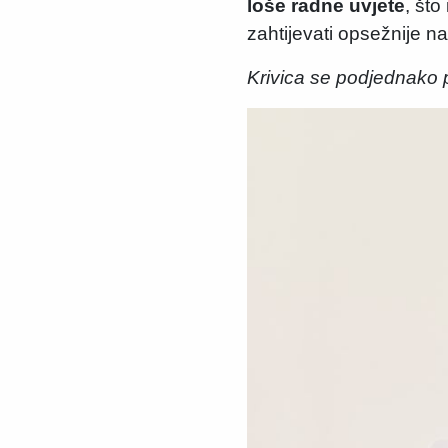
loše radne uvjete
, što
zahtijevati opsežnije na
Krivica se podjednako pr