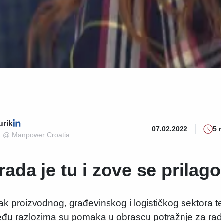
urik
07.02.2022
5 
t @ Manpower Croatia
ada je tu i zove se prilago
 proizvodnog, građevinskog i logističkog sektora t
eđu razlozima su pomaka u obrascu potražnje za r