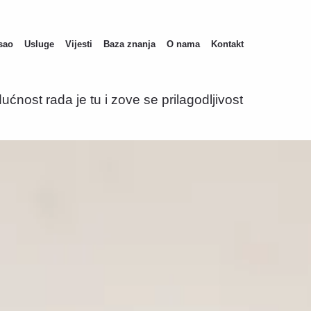
sao
Usluge
Vijesti
Baza znanja
O nama
Kontakt
ućnost rada je tu i zove se prilagodljivost