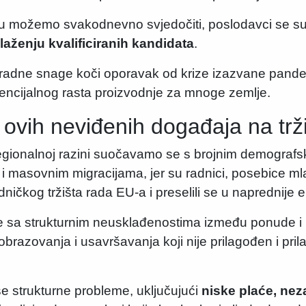
u možemo svakodnevno svjedočiti, poslodavci se su
ženju kvalificiranih kandidata
.
 radne snage koči oporavak od krize izazvane pande
tencijalnog rasta proizvodnje za mnoge zemlje.
i ovih neviđenih događaja na trž
 regionalnoj razini suočavamo se s brojnim demograf
i masovnim migracijama, jer su radnici, posebice ml
jedničkog tržišta rada EU-a i preselili se u naprednije
 sa strukturnim neusklađenostima između ponude i 
brazovanja i usavršavanja koji nije prilagođen i prila
e strukturne probleme, uključujući
niske plaće, nez