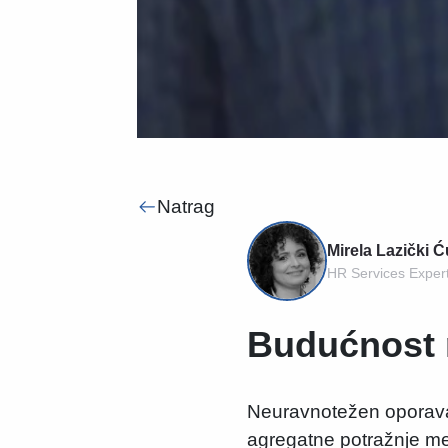
Natrag
Mirela Lazički Ć
HR Services Exper
Budućnost r
Neuravnotežen oporavak
agregatne potražnje m