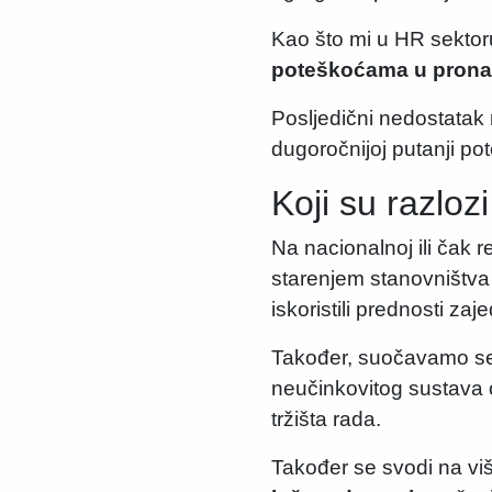
Kao što mi u HR sektor
poteškoćama u pronala
Posljedični nedostatak
dugoročnijoj putanji po
Koji su razloz
Na nacionalnoj ili čak
starenjem stanovništva 
iskoristili prednosti za
Također, suočavamo se
neučinkovitog sustava o
tržišta rada.
Također se svodi na viš