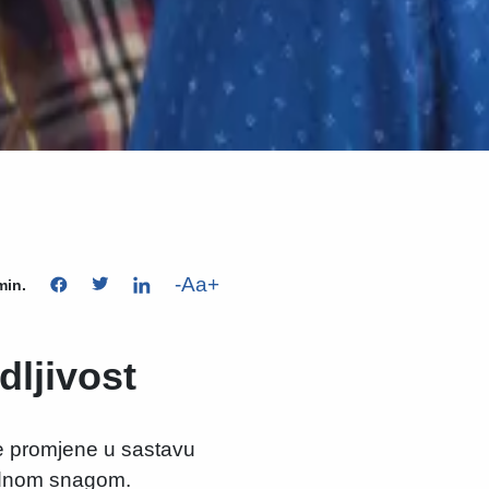
-
Aa
+
min.
dljivost
e promjene u sastavu
adnom snagom.