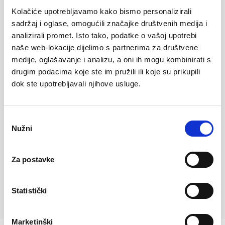
zadržani do 24 mjeseca ili dok ne povučem svoju privolu.
*
Kolačiće upotrebljavamo kako bismo personalizirali
sadržaj i oglase, omogućili značajke društvenih medija i
analizirali promet. Isto tako, podatke o vašoj upotrebi
naše web-lokacije dijelimo s partnerima za društvene
Pristajem na obradu osobnih podataka u marketinške svrhe,
medije, oglašavanje i analizu, a oni ih mogu kombinirati s
uključujući primanje informacija o događajima, webinarima, e-
drugim podacima koje ste im pružili ili koje su prikupili
novostima i srodnim komunikacijama, kako je opisano u
dok ste upotrebljavali njihove usluge.
Obavijesti o privatnosti
. Moji osobni podaci bit će zadržani do
24 mjeseca ili dok ne povučem svoju privolu.
Odabir
Nužni
pristanka
Unesite znakove prikazane na slici.
Za postavke
Statistički
Marketinški