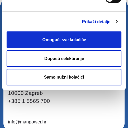
Naša prisutnost u SEE regiji
Prikaži detalje
Hrvatska
Srbija
Bugarska
Slovenija
Omogući sve kolačiće
Dopusti selektiranje
Manpower Hrvatska
manpower.hr
Samo nužni kolačići
Ulica grada Vukovara 23
10000 Zagreb
+385 1 5565 700
info@manpower.hr