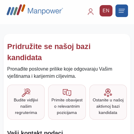
EN
Main
navigation
Pridružite se našoj bazi
kandidata
Pronađite poslovne prilike koje odgovaraju Vašim
vještinama i karijernim ciljevima.
Budite vidljivi
Primite obavijest
Ostanite u našoj
našim
o relevantnim
aktivnoj bazi
regruterima
pozicijama
kandidata
Vaši kontakt podaci