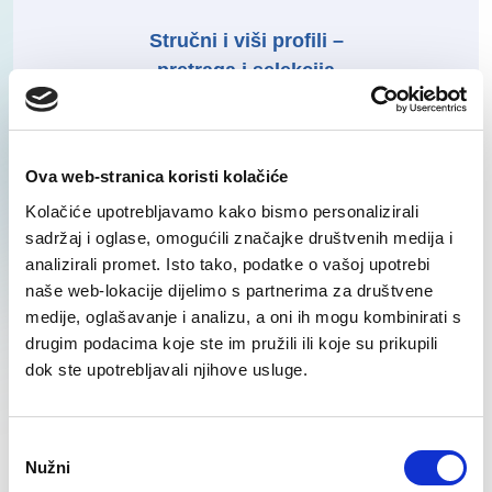
Stručni i viši profili –
pretraga i selekcija
SAZNAJ VIŠE
Ova web-stranica koristi kolačiće
Kolačiće upotrebljavamo kako bismo personalizirali
sadržaj i oglase, omogućili značajke društvenih medija i
analizirali promet. Isto tako, podatke o vašoj upotrebi
Proizvodnja i logistika –
naše web-lokacije dijelimo s partnerima za društvene
pretraga i selekcija
medije, oglašavanje i analizu, a oni ih mogu kombinirati s
drugim podacima koje ste im pružili ili koje su prikupili
dok ste upotrebljavali njihove usluge.
SAZNAJ VIŠE
Odabir
Nužni
pristanka