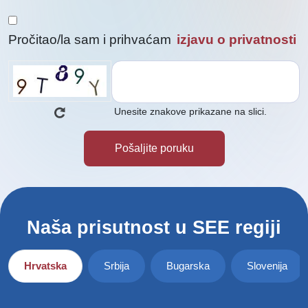
Pročitao/la sam i prihvaćam
izjavu o privatnosti
Unesite znakove prikazane na slici.
Naša prisutnost u SEE regiji
Hrvatska
Srbija
Bugarska
Slovenija