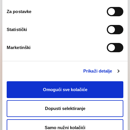
Međunarodna mobilnost –
Za postavke
radne dozvole
Statistički
SAZNAJ VIŠE
Marketinški
Prikaži detalje
Najnovije vijesti
Baza znanja
Omogući sve kolačiće
Dopusti selektiranje
Samo nužni kolačići