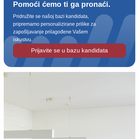
Pomoći ćemo ti ga pronaći.
Pridružite se našoj bazi kandidata,
pripremamo personalizirane prilike za
zapošljavanje prilagođene Vašem
iskustvu.
Prijavite se u bazu kandidata