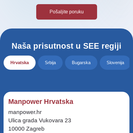
Naša prisutnost u SEE regiji
Hrvatska
Srbija
Bugarska
Slovenija
Manpower Hrvatska
manpower.hr
Ulica grada Vukovara 23
10000 Zagreb