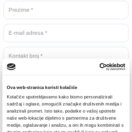
Učitajte svoj životopis
Ova web-stranica koristi kolačiće
Učitaj datoteku
Kolačiće upotrebljavamo kako bismo personalizirali
sadržaj i oglase, omogućili značajke društvenih medija i
Dozvoljene ekstenzije: doc, docx, pdf, txt.
analizirali promet. Isto tako, podatke o vašoj upotrebi
Maksimalna veličina datoteke: 50MB.
naše web-lokacije dijelimo s partnerima za društvene
medije, oglašavanje i analizu, a oni ih mogu kombinirati s
Koliko godina relevantnog iskustva imate za