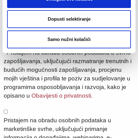
Manpower d.o.o., Ulica grada Vukovara 23, 10000 Zagreb, obrađuje Vaše osobne
podatke iz prijave za posao radi provođenja selekcijskog postupka, odnosno
Dopusti selektiranje
poduzimanja radnji na zahtjev ispitanika radi sklapanja ugovora o radu, sukladno članku
6. stavku 1. točki (b) Opće uredbe o zaštiti podataka. Više informacija o tome kako
obrađujemo Vaše osobne podatke dostupno je na
politici privatnosti.
Samo nužni kolačići
Pristajem na obradu osobnih podataka u svrhu
*
zapošljavanja, uključujući razmatranje trenutnih i
budućih mogućnosti zapošljavanja, procjenu
mojih vještina i profila te poziv za sudjelovanje u
programima osposobljavanja i razvoja, kako je
opisano u
Obavijesti o privatnosti.
Pristajem na obradu osobnih podataka u
marketinške svrhe, uključujući primanje
informacija o događajima, webinarima, e-