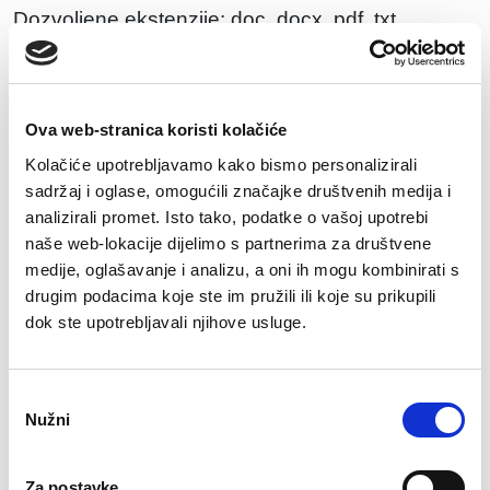
Dozvoljene ekstenzije: doc, docx, pdf, txt.
Maksimalna veličina datoteke: 50MB.
Koliko godina relevantnog iskustva imate za
poziciju na koju se prijavljujete?
Ova web-stranica koristi kolačiće
Kolačiće upotrebljavamo kako bismo personalizirali
sadržaj i oglase, omogućili značajke društvenih medija i
analizirali promet. Isto tako, podatke o vašoj upotrebi
naše web-lokacije dijelimo s partnerima za društvene
Koja su Vaša financijska očekivanja?
medije, oglašavanje i analizu, a oni ih mogu kombinirati s
drugim podacima koje ste im pružili ili koje su prikupili
dok ste upotrebljavali njihove usluge.
Jeste li spremni na relokaciju?
Odabir
Da
Nužni
pristanka
Ne
Za postavke