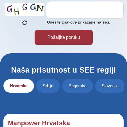
Unesite znakove prikazane na slici.
Naša prisutnost u SEE regiji
Hrvatska
Srbija
Bugarska
Slovenija
Manpower Hrvatska