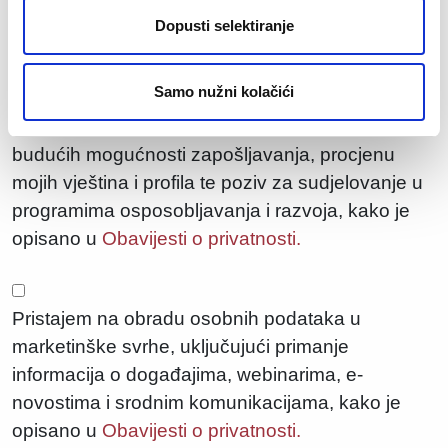
6. stavku 1. točki (b) Opće uredbe o zaštiti podataka. Više informacija o tome kako
Dopusti selektiranje
obrađujemo Vaše osobne podatke dostupno je na
politici privatnosti.
Samo nužni kolačići
Pristajem na obradu osobnih podataka u svrhu
*
zapošljavanja, uključujući razmatranje trenutnih i
budućih mogućnosti zapošljavanja, procjenu
mojih vještina i profila te poziv za sudjelovanje u
programima osposobljavanja i razvoja, kako je
opisano u
Obavijesti o privatnosti.
Pristajem na obradu osobnih podataka u
marketinške svrhe, uključujući primanje
informacija o događajima, webinarima, e-
novostima i srodnim komunikacijama, kako je
opisano u
Obavijesti o privatnosti.