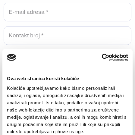
Učitajte svoj životopis
Učitaj datoteku
Ova web-stranica koristi kolačiće
Kolačiće upotrebljavamo kako bismo personalizirali
Dozvoljene ekstenzije: doc, docx, pdf, txt.
sadržaj i oglase, omogućili značajke društvenih medija i
Maksimalna veličina datoteke: 50MB.
analizirali promet. Isto tako, podatke o vašoj upotrebi
naše web-lokacije dijelimo s partnerima za društvene
Koliko godina relevantnog iskustva imate za
medije, oglašavanje i analizu, a oni ih mogu kombinirati s
poziciju na koju se prijavljujete?
drugim podacima koje ste im pružili ili koje su prikupili
dok ste upotrebljavali njihove usluge.