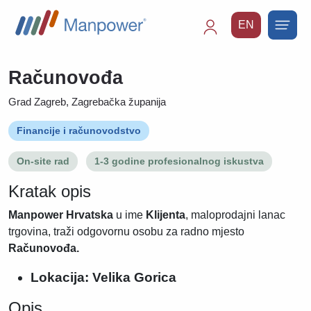
EN
Main
navigation
Računovođa
Grad Zagreb, Zagrebačka županija
Financije i računovodstvo
On-site rad
1-3 godine profesionalnog iskustva
Kratak opis
Manpower Hrvatska
u ime
Klijenta
, maloprodajni lanac
trgovina, traži odgovornu osobu za radno mjesto
R
ačunovođa.
Lokacija: Velika Gorica
Opis