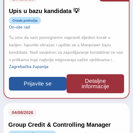
Upis u bazu kandidata 💡
Ostala područja
On-site rad
Tu smo da vam pomognemo napraviti sljedeći korak u
karijeri. Ispunite obrazac i upišite se u Manpower bazu
kandidata. Naši savjetnici za zapošljavanje kontaktirat će vas
s prilikama koje najbolje odgovaraju vašim vještinama i
Zagrebačka županija
iskustvu. Zašto se upisati u bazu?
Detaljne
Prijavite se
informacije
04/08/2026
Group Credit & Controlling Manager