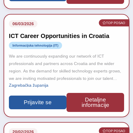
TOP POSAO
06/03/2026
ICT Career Opportunities in Croatia
Informacijska tehnologija (IT)
We are continuously expanding our network of ICT
professionals and partners across Croatia and the wider
region. As the demand for skilled technology experts grows,
we are inviting motivated professionals to join our talent
Zagrebačka županija
database and stay connected with upcoming career
opportunities.
Detaljne
Prijavite se
informacije
TOP POSAO
20/02/2026