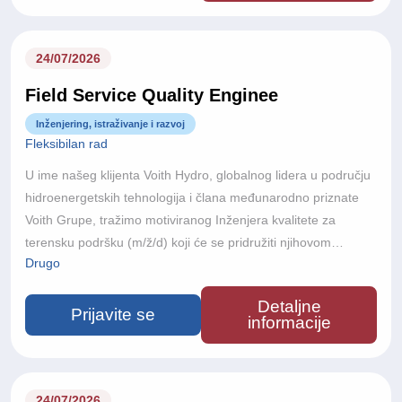
energije i sudjeluju u realizaciji nekih od najsloženijih
hidroenergetskih projekata u svijetu.
24/07/2026
Field Service Quality Enginee
Inženjering, istraživanje i razvoj
Fleksibilan rad
U ime našeg klijenta Voith Hydro, globalnog lidera u području
hidroenergetskih tehnologija i člana međunarodno priznate
Voith Grupe, tražimo motiviranog Inženjera kvalitete za
terensku podršku (m/ž/d) koji će se pridružiti njihovom
Drugo
međunarodnom projektnom timu.S više od 150 godina
inženjerske izvrsnosti, poslovanjem u više od 60 zemalja i
Detaljne
približno 22.000 zaposlenika diljem svijeta, Voith razvija
Prijavite se
informacije
inovativne tehnologije koje podržavaju održivu proizvodnju
energije i velike infrastrukturne projekte diljem svijeta.
24/07/2026