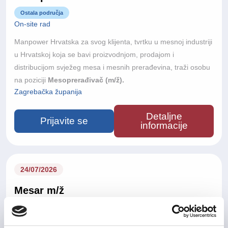
Ostala područja
On-site rad
Manpower Hrvatska za svog klijenta, tvrtku u mesnoj industriji
u Hrvatskoj koja se bavi proizvodnjom, prodajom i
distribucijom svježeg mesa i mesnih prerađevina, traži osobu
na poziciji
Mesoprerađivač (m/ž).
Zagrebačka županija
Detaljne
Prijavite se
informacije
24/07/2026
Mesar m/ž
Ostala područja
On-site rad