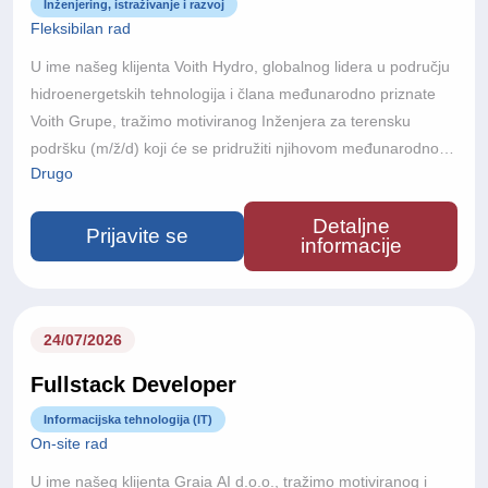
Inženjering, istraživanje i razvoj
Fleksibilan rad
U ime našeg klijenta Voith Hydro, globalnog lidera u području
hidroenergetskih tehnologija i člana međunarodno priznate
Voith Grupe, tražimo motiviranog Inženjera za terensku
podršku (m/ž/d) koji će se pridružiti njihovom međunarodnom
Drugo
projektnom timu.S više od 150 godina inženjerske izvrsnosti,
poslovanjem u više od 60 zemalja i približno 22.000
Detaljne
zaposlenika diljem svijeta, Voith razvija inovativna tehnološka
Prijavite se
informacije
rješenja koja podržavaju održivu proizvodnju energije i
modernu infrastrukturu na globalnoj razini.Ako ste strastveni
prema inženjerstvu, volite rad na složenim međunarodnim
projektima i želite sudjelovati u razvoju budućnosti obnovljivih
24/07/2026
izvora energije, ovo je izvrsna prilika za daljnji profesionalni
Fullstack Developer
razvoj.
Informacijska tehnologija (IT)
On-site rad
U ime našeg klijenta Graia AI d.o.o., tražimo motiviranog i