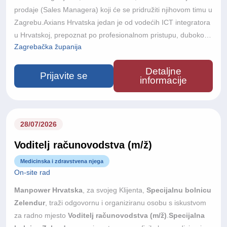
prodaje (Sales Managera) koji će se pridružiti njihovom timu u
Zagrebu.Axians Hrvatska jedan je od vodećih ICT integratora
u Hrvatskoj, prepoznat po profesionalnom pristupu, dubokom
Zagrebačka županija
razumijevanju poslovnih procesa svojih korisnika te stručnosti
u isporuci suvremenih tehnoloških rješenja. Kao dio globalne
Detaljne
Axians mreže, koja okuplja više od 17.000 stručnjaka u 38
Prijavite se
informacije
zemalja svijeta, tvrtka svojim korisnicima pruža inovativna i
pouzdana ICT rješenja koja podržavaju digitalnu
transformaciju i razvoj poslovanja.
28/07/2026
Voditelj računovodstva (m/ž)
Medicinska i zdravstvena njega
On-site rad
Manpower Hrvatska
, za svojeg Klijenta,
Specijalnu bolnicu
Zelendur
, traži odgovornu i organiziranu osobu s iskustvom
za radno mjesto
Voditelj računovodstva (m/ž)
.
Specijalna