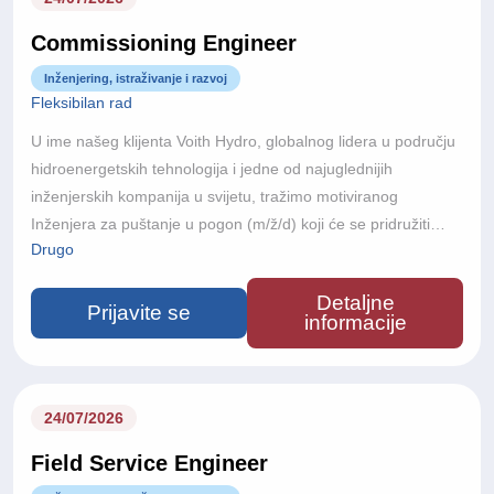
Commissioning Engineer
Inženjering, istraživanje i razvoj
Fleksibilan rad
U ime našeg klijenta Voith Hydro, globalnog lidera u području
hidroenergetskih tehnologija i jedne od najuglednijih
inženjerskih kompanija u svijetu, tražimo motiviranog
Inženjera za puštanje u pogon (m/ž/d) koji će se pridružiti
Drugo
njihovom međunarodnom projektnom timu.Voith Hydro je dio
Voith Grupe, globalne tehnološke kompanije s više od 150
Detaljne
godina inženjerske izvrsnosti. Poslujući u više od 60 zemalja i
Prijavite se
informacije
s približno 22.000 zaposlenika diljem svijeta, Voith razvija
inovativne tehnologije koje doprinose održivoj proizvodnji
energije i globalnoj energetskoj tranziciji prema zelenijoj
budućnosti.
24/07/2026
Field Service Engineer