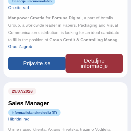
Financije i računovodstvo
On-site rad
Manpower Croatia
for
Fortuna Digital
, a part of Antalis
Group, a worldwide leader in Papers, Packaging and Visual
Communication distribution, is looking for an ideal candidate
to fill in the position of
Group Credit & Controlling Manager
Grad Zagreb
(m/f).
The role supports a regional group of locally operating
companies across Central and South Eastern Europe, all
Detaljne
wholly owned by a global international group. Working closely
Prijavite se
informacije
with local Managing Directors, Sales and Finance teams, you
will help improve cash collection, monitor customer credit risk
and support healthy working capital across the Group.
Place
of work:
Zagreb
29/07/2026
Sales Manager
Informacijska tehnologija (IT)
Hibridni rad
U ime našeg klijenta, Axians Hrvatska, tražimo Voditelja