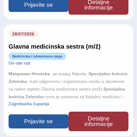
Detaljne
velikom terapijskom dvoranom, hidroterapijom, bazenom i
Prijavite se
informacije
suvremeno opremljenim prostorima za elektroterapiju te je
riječ o prvoj privatnoj investiciji ovog tipa u Hrvatskoj. Gradimo
tim u kojem kvaliteta stručnog rada i odnos prema pacijentu
dolaze na prvo mjesto i nudimo priliku da mu se pridružite od
28/07/2026
samog početka.
Glavna medicinska sestra (m/ž)
Medicinska i zdravstvena njega
On-site rad
Manpower Hrvatska
, za svojeg Klijenta,
Specijalnu bolnicu
Zelendur
, traži odgovornu i organiziranu osobu s iskustvom
za radno mjesto Glavna medicinska sestra (m/ž).
Specijalna
bolnica Zelendur
nova je ustanova za fizikalnu medicinu i
Zagrebačka županija
rehabilitaciju u Samoboru, s otvorenjem planiranim u jesen
2026. godine. Bolnica raspolaže s 33 dvokrevetne sobe,
Detaljne
velikom terapijskom dvoranom, hidroterapijom, bazenom i
Prijavite se
informacije
suvremeno opremljenim prostorima za elektroterapiju te je
riječ o prvoj privatnoj investiciji ovog tipa u Hrvatskoj. Gradimo