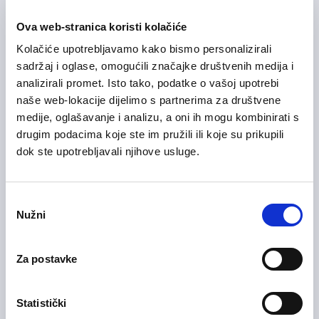
Manpower Hrvatska za svog klijenta, tvrtku u mesnoj industriji
Ova web-stranica koristi kolačiće
u Hrvatskoj koja se bavi proizvodnjom, prodajom i
distribucijom svježeg mesa i mesnih prerađevina, traži osobu
Kolačiće upotrebljavamo kako bismo personalizirali
na poziciji
Mesar (m/ž).
sadržaj i oglase, omogućili značajke društvenih medija i
Zagrebačka županija
analizirali promet. Isto tako, podatke o vašoj upotrebi
naše web-lokacije dijelimo s partnerima za društvene
Detaljne
medije, oglašavanje i analizu, a oni ih mogu kombinirati s
Prijavite se
informacije
drugim podacima koje ste im pružili ili koje su prikupili
dok ste upotrebljavali njihove usluge.
24/07/2026
Odabir
Nužni
Radnik u proizvodnji m/ž
pristanka
Proizvodnja
On-site rad
Za postavke
Manpower Hrvatska za svog klijenta, tvrtku u mesnoj industriji
u Hrvatskoj koja se bavi proizvodnjom, prodajom i
Statistički
distribucijom svježeg mesa i mesnih prerađevina, traži osobu