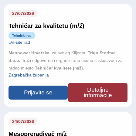
tim u kojem kvaliteta stručnog rada i odnos prema pacijentu
dolaze na prvo mjesto i tražimo osobu koja će sestrinsku
27/07/2026
službu voditi od samog početka.
Tehničar za kvalitetu (m/ž)
Tehnički rad
On-site rad
Manpower Hrvatska
, za svojeg Klijenta,
Trigo Storitve
d.o.o.
, traži odgovornu i organiziranu osobu s iskustvom za
radno mjesto
Tehničar kvalitete (m/ž)
.
Zagrebačka županija
Detaljne
Prijavite se
informacije
24/07/2026
Mesoprerađivač m/ž