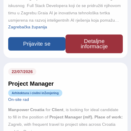
iskusnog Full Stack Developera koji će se pridružiti njihovom
timu u Zagrebu.Graia AI je inovativna tehnološka tvrtka
usmjerena na razvoj inteligentnih AI rješenja koja pomažu
Zagrebačka županija
poslovnim korisnicima automatizirati procese, unaprijediti
korisničku interakciju i iskoristiti puni potencijal umjetne
Detaljne
inteligencije. Kombiniranjem naprednih AI tehnologija s
Prijavite se
informacije
praktičnim poslovnim primjenama, Graia razvija skalabilna
rješenja za različite industrije.Kao Senior Full Stack
Developer, imat ćete ključnu ulogu u dizajniranju, razvoju i
kontinuiranom unapređenju skalabilnih full-stack rješenja za
22/07/2026
novu generaciju agentic AI platforme.Surađivat ćete blisko s
Project Manager
product managerima, project managerima, AI inženjerima i
ostalim dionicima kako biste poslovne i produktne zahtjeve
Arhitektura i civilni inženjering
On-site rad
pretvorili u kvalitetna tehnička rješenja.Vaša će uloga
uključivati doprinos tehničkom smjeru razvoja platforme,
Manpower Croatia
for
Client
, is looking for ideal candidate
primjenu najboljih razvojnih praksi te dijeljenje znanja unutar
to fill in the position of
Project Manager (m/f).
Place of work:
razvojnog tima.Ako ste strastveni u stvaranju kvalitetnog
Zagreb, with frequent travel to project sites across Croatia
softvera, uživate u rješavanju kompleksnih tehničkih izazova i