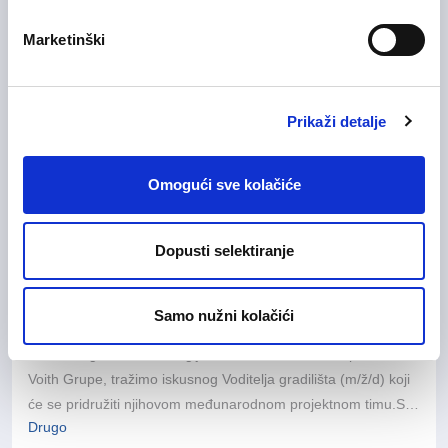
na poziciji
Radnik u proizvodnji (m/ž)
.
Marketinški
Zagrebačka županija
Detaljne
Prijavite se
informacije
Prikaži detalje
Omogući sve kolačiće
24/07/2026
Site Manager
Dopusti selektiranje
Inženjering, istraživanje i razvoj
Fleksibilan rad
Samo nužni kolačići
U ime našeg klijenta Voith Hydro, globalnog lidera u području
hidroenergetskih tehnologija i člana međunarodno priznate
Voith Grupe, tražimo iskusnog Voditelja gradilišta (m/ž/d) koji
će se pridružiti njihovom međunarodnom projektnom timu.S
Drugo
više od 150 godina inženjerske izvrsnosti, poslovanjem u više