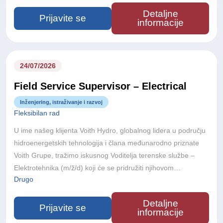
od 60 zemalja i približno 22.000 zaposlenika diljem svijeta,
Detaljne
Voith razvija inovativne tehnologije koje pokreću održivu
Prijavite se
informacije
proizvodnju energije i omogućuju realizaciju nekih od
najsloženijih hidroenergetskih projekata u svijetu.
24/07/2026
Field Service Supervisor – Electrical
Inženjering, istraživanje i razvoj
Fleksibilan rad
U ime našeg klijenta Voith Hydro, globalnog lidera u području
hidroenergetskih tehnologija i člana međunarodno priznate
Voith Grupe, tražimo iskusnog Voditelja terenske službe –
Elektrotehnika (m/ž/d) koji će se pridružiti njihovom
Drugo
međunarodnom projektnom timu.S više od 150 godina
inženjerske izvrsnosti, poslovanjem u više od 60 zemalja i
Detaljne
približno 22.000 zaposlenika diljem svijeta, Voith razvija
Prijavite se
informacije
inovativne tehnologije koje pokreću održivu proizvodnju