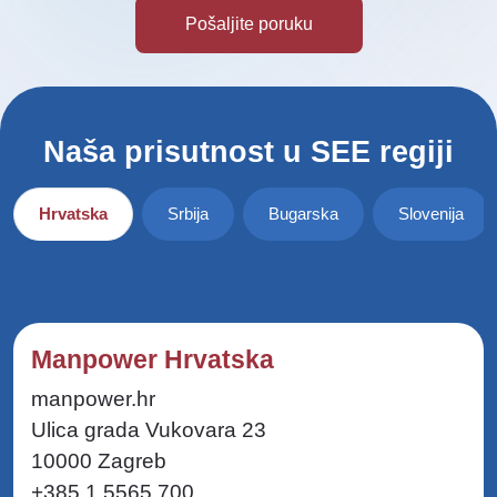
Naša prisutnost u SEE regiji
Hrvatska
Srbija
Bugarska
Slovenija
Manpower Hrvatska
manpower.hr
Ulica grada Vukovara 23
10000 Zagreb
+385 1 5565 700