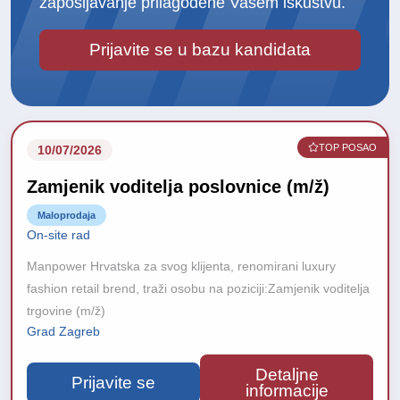
zapošljavanje prilagođene Vašem iskustvu.
Prijavite se u bazu kandidata
TOP POSAO
10/07/2026
Zamjenik voditelja poslovnice (m/ž)
Maloprodaja
On-site rad
Manpower Hrvatska za svog klijenta, renomirani luxury
fashion retail brend, traži osobu na poziciji:Zamjenik voditelja
trgovine (m/ž)
Grad Zagreb
Detaljne
Prijavite se
informacije