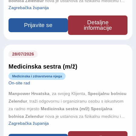
bolnica Zelendur
nova je ustanova za fizikalnu medicinu i
Zagrebačka županija
rehabilitaciju u Samoboru, s otvorenjem planiranim u jesen
2026. godine. Bolnica raspolaže s 33 dvokrevetne sobe,
Detaljne
velikom terapijskom dvoranom, hidroterapijom, bazenom i
Prijavite se
informacije
suvremeno opremljenim prostorima za elektroterapiju te je
riječ o prvoj privatnoj investiciji ovog tipa u Hrvatskoj. Tražimo
iskusnu i samostalnu osobu koja će voditi računovodstvene
poslove ustanove — uz podršku vanjskog knjigovodstvenog
28/07/2026
servisa.
Medicinska sestra (m/ž)
Medicinska i zdravstvena njega
On-site rad
Manpower Hrvatska
, za svojeg Klijenta,
Specijalnu bolnicu
Zelendur
, traži odgovornu i organiziranu osobu s iskustvom
za radno mjesto
Medicinska sestra (m/ž)
.
Specijalna
bolnica Zelendur
nova je ustanova za fizikalnu medicinu i
Zagrebačka županija
rehabilitaciju u Samoboru, s otvorenjem planiranim u jesen
2026. godine. Bolnica raspolaže s 33 dvokrevetne sobe,