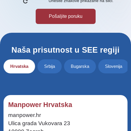
Unesite znakove prikazane na slici.
Naša prisutnost u SEE regiji
Hrvatska
Srbija
Bugarska
Slovenija
Manpower Hrvatska
manpower.hr
Ulica grada Vukovara 23