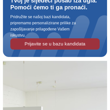
Tvoj je sljedeći posao iza ugla.
Pomoći ćemo ti ga pronaći.
Pridružite se našoj bazi kandidata,
pripremamo personalizirane prilike za
zapošljavanje prilagođene Vašem
iskustvu.
Prijavite se u bazu kandidata