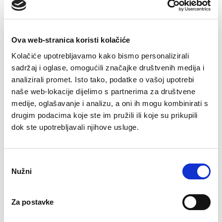
Ova web-stranica koristi kolačiće
Kolačiće upotrebljavamo kako bismo personalizirali
sadržaj i oglase, omogućili značajke društvenih medija i
analizirali promet. Isto tako, podatke o vašoj upotrebi
naše web-lokacije dijelimo s partnerima za društvene
medije, oglašavanje i analizu, a oni ih mogu kombinirati s
drugim podacima koje ste im pružili ili koje su prikupili
dok ste upotrebljavali njihove usluge.
Učitajte svoj životopis
Učitaj datoteku
Odabir
Nužni
pristanka
Dozvoljene ekstenzije: doc, docx, pdf, txt.
Za postavke
Maksimalna veličina datoteke: 50MB.