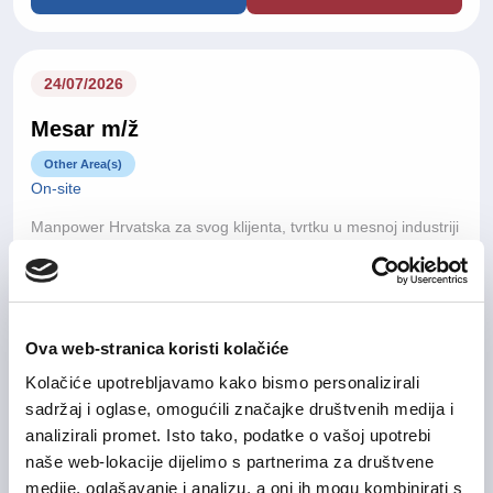
24/07/2026
Mesar m/ž
Other Area(s)
On-site
Manpower Hrvatska za svog klijenta, tvrtku u mesnoj industriji
u Hrvatskoj koja se bavi proizvodnjom, prodajom i
distribucijom svježeg mesa i mesnih prerađevina, traži osobu
na poziciji
Mesar (m/ž).
Zagreb County
Ova web-stranica koristi kolačiće
Kolačiće upotrebljavamo kako bismo personalizirali
Prijavite se
Detail Info
sadržaj i oglase, omogućili značajke društvenih medija i
analizirali promet. Isto tako, podatke o vašoj upotrebi
naše web-lokacije dijelimo s partnerima za društvene
24/07/2026
medije, oglašavanje i analizu, a oni ih mogu kombinirati s