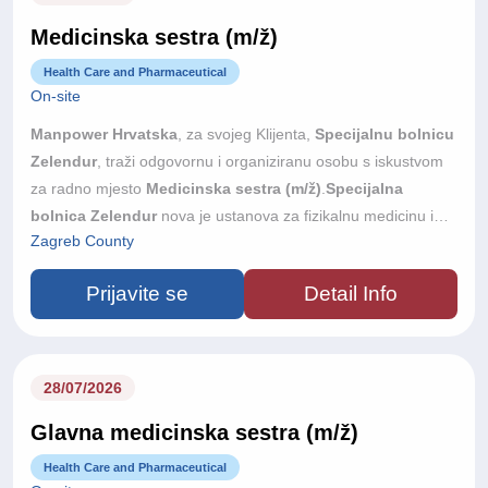
poslove ustanove — uz podršku vanjskog knjigovodstvenog
Medicinska sestra (m/ž)
servisa.
Health Care and Pharmaceutical
On-site
Manpower Hrvatska
, za svojeg Klijenta,
Specijalnu bolnicu
Zelendur
, traži odgovornu i organiziranu osobu s iskustvom
za radno mjesto
Medicinska sestra (m/ž)
.
Specijalna
bolnica Zelendur
nova je ustanova za fizikalnu medicinu i
Zagreb County
rehabilitaciju u Samoboru, s otvorenjem planiranim u jesen
2026. godine. Bolnica raspolaže s 33 dvokrevetne sobe,
Prijavite se
Detail Info
velikom terapijskom dvoranom, hidroterapijom, bazenom i
suvremeno opremljenim prostorima za elektroterapiju te je
riječ o prvoj privatnoj investiciji ovog tipa u Hrvatskoj. Gradimo
tim u kojem kvaliteta stručnog rada i odnos prema pacijentu
28/07/2026
dolaze na prvo mjesto i nudimo priliku da mu se pridružite od
Glavna medicinska sestra (m/ž)
samog početka.
Health Care and Pharmaceutical