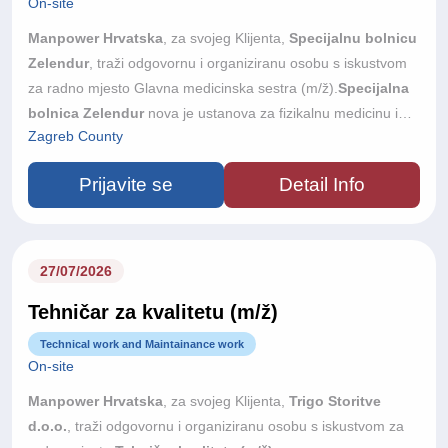
On-site
Manpower Hrvatska
, za svojeg Klijenta,
Specijalnu bolnicu
Zelendur
, traži odgovornu i organiziranu osobu s iskustvom
za radno mjesto Glavna medicinska sestra (m/ž).
Specijalna
bolnica Zelendur
nova je ustanova za fizikalnu medicinu i
Zagreb County
rehabilitaciju u Samoboru, s otvorenjem planiranim u jesen
2026. godine. Bolnica raspolaže s 33 dvokrevetne sobe,
Prijavite se
Detail Info
velikom terapijskom dvoranom, hidroterapijom, bazenom i
suvremeno opremljenim prostorima za elektroterapiju te je
riječ o prvoj privatnoj investiciji ovog tipa u Hrvatskoj. Gradimo
tim u kojem kvaliteta stručnog rada i odnos prema pacijentu
27/07/2026
dolaze na prvo mjesto i tražimo osobu koja će sestrinsku
Tehničar za kvalitetu (m/ž)
službu voditi od samog početka.
Technical work and Maintainance work
On-site
Manpower Hrvatska
, za svojeg Klijenta,
Trigo Storitve
d.o.o.
, traži odgovornu i organiziranu osobu s iskustvom za