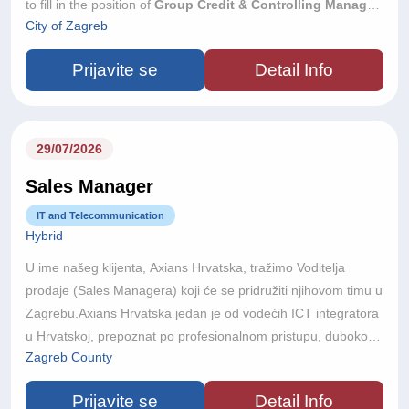
to fill in the position of
Group Credit & Controlling Manager
City of Zagreb
(m/f).
The role supports a regional group of locally operating
companies across Central and South Eastern Europe, all
Prijavite se
Detail Info
wholly owned by a global international group. Working closely
with local Managing Directors, Sales and Finance teams, you
will help improve cash collection, monitor customer credit risk
and support healthy working capital across the Group.
Place
29/07/2026
of work:
Zagreb
Sales Manager
IT and Telecommunication
Hybrid
U ime našeg klijenta, Axians Hrvatska, tražimo Voditelja
prodaje (Sales Managera) koji će se pridružiti njihovom timu u
Zagrebu.Axians Hrvatska jedan je od vodećih ICT integratora
u Hrvatskoj, prepoznat po profesionalnom pristupu, dubokom
Zagreb County
razumijevanju poslovnih procesa svojih korisnika te stručnosti
u isporuci suvremenih tehnoloških rješenja. Kao dio globalne
Prijavite se
Detail Info
Axians mreže, koja okuplja više od 17.000 stručnjaka u 38