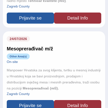
radno mjesto
Tehničar kvalitete (m/ž)
.
Zagreb County
Prijavite se
Detail Info
24/07/2026
Mesoprerađivač m/ž
Other Area(s)
On-site
Manpower Hrvatska za svog klijenta, tvrtku u mesnoj industriji
u Hrvatskoj koja se bavi proizvodnjom, prodajom i
distribucijom svježeg mesa i mesnih prerađevina, traži osobu
na poziciji
Mesoprerađivač (m/ž).
Zagreb County
Prijavite se
Detail Info