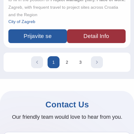
primjenu najboljih razvojnih praksi te dijeljenje znanja unutar
Zagreb, with frequent travel to project sites across Croatia
razvojnog tima.Ako ste strastveni u stvaranju kvalitetnog
and the Region
softvera, uživate u rješavanju kompleksnih tehničkih izazova i
City of Zagreb
želite raditi s najnovijim AI tehnologijama, ovo je prilika za vas.
Prijavite se
Detail Info
1
2
3
Current
Page
Page
page
Contact Us
Our friendly team would love to hear from you.