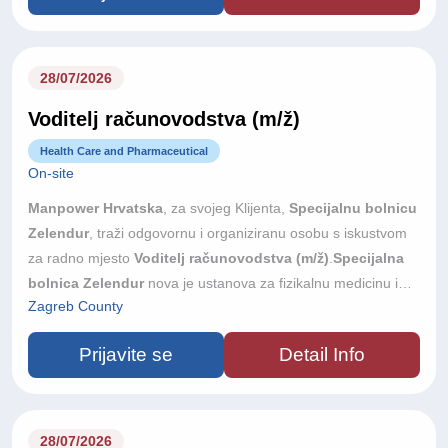
zemalja svijeta, tvrtka svojim korisnicima pruža inovativna i
pouzdana ICT rješenja koja podržavaju digitalnu
transformaciju i razvoj poslovanja.
28/07/2026
Voditelj računovodstva (m/ž)
Health Care and Pharmaceutical
On-site
Manpower Hrvatska
, za svojeg Klijenta,
Specijalnu bolnicu
Zelendur
, traži odgovornu i organiziranu osobu s iskustvom
za radno mjesto
Voditelj računovodstva (m/ž)
.
Specijalna
bolnica Zelendur
nova je ustanova za fizikalnu medicinu i
Zagreb County
rehabilitaciju u Samoboru, s otvorenjem planiranim u jesen
2026. godine. Bolnica raspolaže s 33 dvokrevetne sobe,
Prijavite se
Detail Info
velikom terapijskom dvoranom, hidroterapijom, bazenom i
suvremeno opremljenim prostorima za elektroterapiju te je
riječ o prvoj privatnoj investiciji ovog tipa u Hrvatskoj. Tražimo
iskusnu i samostalnu osobu koja će voditi računovodstvene
28/07/2026