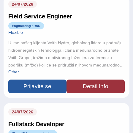
energije i globalnoj energetskoj tranziciji prema zelenijoj
24/07/2026
budućnosti.
Field Service Engineer
Engineering / RnD
Flexible
U ime našeg klijenta Voith Hydro, globalnog lidera u području
hidroenergetskih tehnologija i člana međunarodno priznate
Voith Grupe, tražimo motiviranog Inženjera za terensku
podršku (m/ž/d) koji će se pridružiti njihovom međunarodnom
Other
projektnom timu.S više od 150 godina inženjerske izvrsnosti,
poslovanjem u više od 60 zemalja i približno 22.000
Prijavite se
Detail Info
zaposlenika diljem svijeta, Voith razvija inovativna tehnološka
rješenja koja podržavaju održivu proizvodnju energije i
modernu infrastrukturu na globalnoj razini.Ako ste strastveni
prema inženjerstvu, volite rad na složenim međunarodnim
24/07/2026
projektima i želite sudjelovati u razvoju budućnosti obnovljivih
Fullstack Developer
izvora energije, ovo je izvrsna prilika za daljnji profesionalni
razvoj.