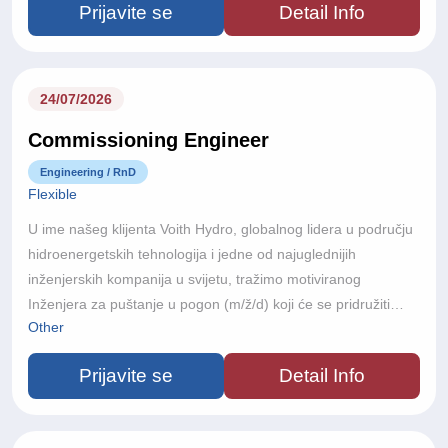
Prijavite se
Detail Info
približno 22.000 zaposlenika diljem svijeta, Voith razvija
inovativne tehnologije koje podržavaju održivu proizvodnju
energije i velike infrastrukturne projekte diljem svijeta.
24/07/2026
Commissioning Engineer
Engineering / RnD
Flexible
U ime našeg klijenta Voith Hydro, globalnog lidera u području
hidroenergetskih tehnologija i jedne od najuglednijih
inženjerskih kompanija u svijetu, tražimo motiviranog
Inženjera za puštanje u pogon (m/ž/d) koji će se pridružiti
Other
njihovom međunarodnom projektnom timu.Voith Hydro je dio
Voith Grupe, globalne tehnološke kompanije s više od 150
Prijavite se
Detail Info
godina inženjerske izvrsnosti. Poslujući u više od 60 zemalja i
s približno 22.000 zaposlenika diljem svijeta, Voith razvija
inovativne tehnologije koje doprinose održivoj proizvodnji