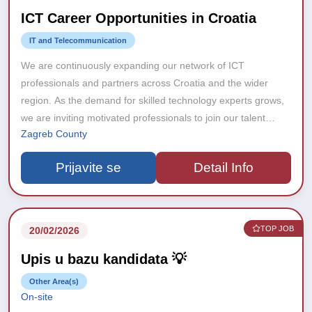
ICT Career Opportunities in Croatia
IT and Telecommunication
We are continuously expanding our network of ICT
professionals and partners across Croatia and the wider
region. As the demand for skilled technology experts grows,
we are inviting motivated professionals to join our talent
Zagreb County
database and stay connected with upcoming career
opportunities.
Prijavite se
Detail Info
TOP JOB
20/02/2026
Upis u bazu kandidata 💡
Other Area(s)
On-site