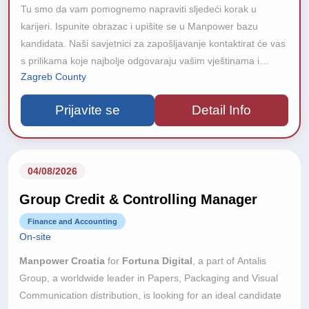
Tu smo da vam pomognemo napraviti sljedeći korak u
karijeri. Ispunite obrazac i upišite se u Manpower bazu
kandidata. Naši savjetnici za zapošljavanje kontaktirat će vas
s prilikama koje najbolje odgovaraju vašim vještinama i
Zagreb County
iskustvu. Zašto se upisati u bazu?
Prijavite se
Detail Info
04/08/2026
Group Credit & Controlling Manager
Finance and Accounting
On-site
Manpower Croatia
for
Fortuna Digital
, a part of Antalis
Group, a worldwide leader in Papers, Packaging and Visual
Communication distribution, is looking for an ideal candidate