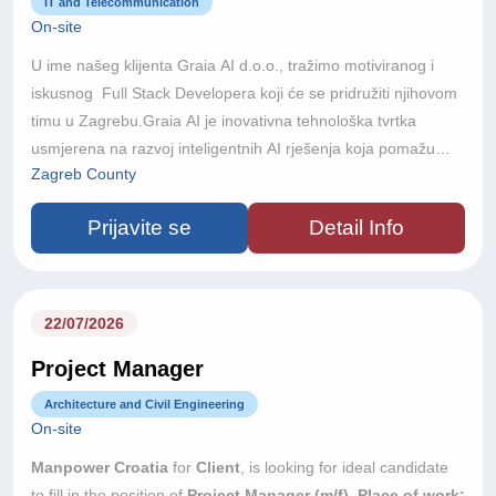
IT and Telecommunication
On-site
U ime našeg klijenta Graia AI d.o.o., tražimo motiviranog i
iskusnog Full Stack Developera koji će se pridružiti njihovom
timu u Zagrebu.Graia AI je inovativna tehnološka tvrtka
usmjerena na razvoj inteligentnih AI rješenja koja pomažu
Zagreb County
poslovnim korisnicima automatizirati procese, unaprijediti
korisničku interakciju i iskoristiti puni potencijal umjetne
Prijavite se
Detail Info
inteligencije. Kombiniranjem naprednih AI tehnologija s
praktičnim poslovnim primjenama, Graia razvija skalabilna
rješenja za različite industrije.Kao Senior Full Stack
Developer, imat ćete ključnu ulogu u dizajniranju, razvoju i
22/07/2026
kontinuiranom unapređenju skalabilnih full-stack rješenja za
Project Manager
novu generaciju agentic AI platforme.Surađivat ćete blisko s
product managerima, project managerima, AI inženjerima i
Architecture and Civil Engineering
ostalim dionicima kako biste poslovne i produktne zahtjeve
On-site
pretvorili u kvalitetna tehnička rješenja.Vaša će uloga
Manpower Croatia
for
Client
, is looking for ideal candidate
uključivati doprinos tehničkom smjeru razvoja platforme,
to fill in the position of
Project Manager (m/f).
Place of work: