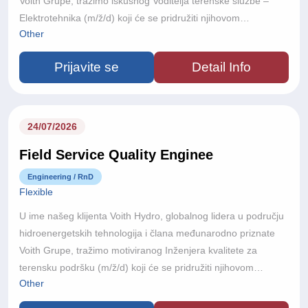
Voith Grupe, tražimo iskusnog Voditelja terenske službe –
Elektrotehnika (m/ž/d) koji će se pridružiti njihovom
Other
međunarodnom projektnom timu.S više od 150 godina
inženjerske izvrsnosti, poslovanjem u više od 60 zemalja i
Prijavite se
Detail Info
približno 22.000 zaposlenika diljem svijeta, Voith razvija
inovativne tehnologije koje pokreću održivu proizvodnju
energije i sudjeluju u realizaciji nekih od najsloženijih
hidroenergetskih projekata u svijetu.
24/07/2026
Field Service Quality Enginee
Engineering / RnD
Flexible
U ime našeg klijenta Voith Hydro, globalnog lidera u području
hidroenergetskih tehnologija i člana međunarodno priznate
Voith Grupe, tražimo motiviranog Inženjera kvalitete za
terensku podršku (m/ž/d) koji će se pridružiti njihovom
Other
međunarodnom projektnom timu.S više od 150 godina
inženjerske izvrsnosti, poslovanjem u više od 60 zemalja i