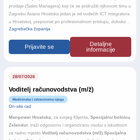
prodaje (Sales Managera) koji će se pridružiti njihovom timu u
Zagrebu.Axians Hrvatska jedan je od vodećih ICT integratora
u Hrvatskoj, prepoznat po profesionalnom pristupu, dubokom
Zagrebačka županija
razumijevanju poslovnih procesa svojih korisnika te stručnosti
u isporuci suvremenih tehnoloških rješenja. Kao dio globalne
Detaljne
Axians mreže, koja okuplja više od 17.000 stručnjaka u 38
Prijavite se
informacije
zemalja svijeta, tvrtka svojim korisnicima pruža inovativna i
pouzdana ICT rješenja koja podržavaju digitalnu
transformaciju i razvoj poslovanja.
28/07/2026
Voditelj računovodstva (m/ž)
Medicinska i zdravstvena njega
On-site rad
Manpower Hrvatska
, za svojeg Klijenta,
Specijalnu bolnicu
Zelendur
, traži odgovornu i organiziranu osobu s iskustvom
za radno mjesto
Voditelj računovodstva (m/ž)
.
Specijalna