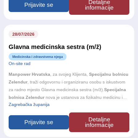
Detaljne
velikom terapijskom dvoranom, hidroterapijom, bazenom i
Prijavite se
informacije
suvremeno opremljenim prostorima za elektroterapiju te je
riječ o prvoj privatnoj investiciji ovog tipa u Hrvatskoj. Gradimo
tim u kojem kvaliteta stručnog rada i odnos prema pacijentu
dolaze na prvo mjesto i nudimo priliku da mu se pridružite od
28/07/2026
samog početka.
Glavna medicinska sestra (m/ž)
Medicinska i zdravstvena njega
On-site rad
Manpower Hrvatska
, za svojeg Klijenta,
Specijalnu bolnicu
Zelendur
, traži odgovornu i organiziranu osobu s iskustvom
za radno mjesto Glavna medicinska sestra (m/ž).
Specijalna
bolnica Zelendur
nova je ustanova za fizikalnu medicinu i
Zagrebačka županija
rehabilitaciju u Samoboru, s otvorenjem planiranim u jesen
2026. godine. Bolnica raspolaže s 33 dvokrevetne sobe,
Detaljne
velikom terapijskom dvoranom, hidroterapijom, bazenom i
Prijavite se
informacije
suvremeno opremljenim prostorima za elektroterapiju te je
riječ o prvoj privatnoj investiciji ovog tipa u Hrvatskoj. Gradimo