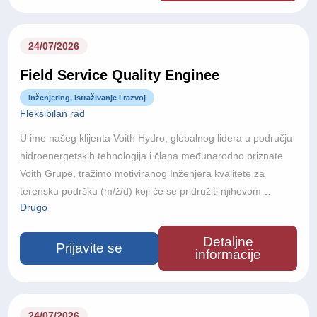
energije i sudjeluju u realizaciji nekih od najsloženijih
hidroenergetskih projekata u svijetu.
24/07/2026
Field Service Quality Enginee
Inženjering, istraživanje i razvoj
Fleksibilan rad
U ime našeg klijenta Voith Hydro, globalnog lidera u području
hidroenergetskih tehnologija i člana međunarodno priznate
Voith Grupe, tražimo motiviranog Inženjera kvalitete za
terensku podršku (m/ž/d) koji će se pridružiti njihovom
Drugo
međunarodnom projektnom timu.S više od 150 godina
inženjerske izvrsnosti, poslovanjem u više od 60 zemalja i
Detaljne
približno 22.000 zaposlenika diljem svijeta, Voith razvija
Prijavite se
informacije
inovativne tehnologije koje podržavaju održivu proizvodnju
energije i velike infrastrukturne projekte diljem svijeta.
24/07/2026