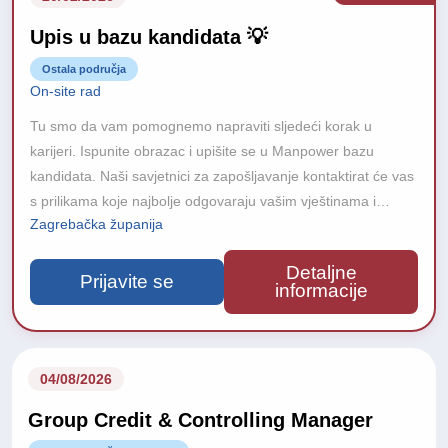
Upis u bazu kandidata 💡
Ostala područja
On-site rad
Tu smo da vam pomognemo napraviti sljedeći korak u
karijeri. Ispunite obrazac i upišite se u Manpower bazu
kandidata. Naši savjetnici za zapošljavanje kontaktirat će vas
s prilikama koje najbolje odgovaraju vašim vještinama i
Zagrebačka županija
iskustvu. Zašto se upisati u bazu?
Detaljne
Prijavite se
informacije
04/08/2026
Group Credit & Controlling Manager