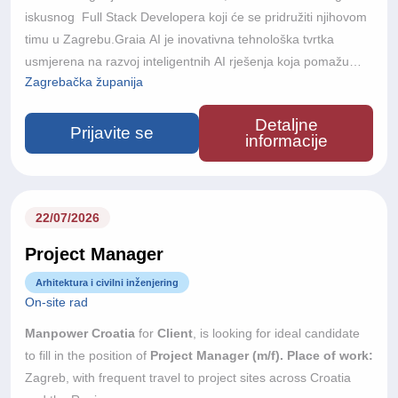
iskusnog Full Stack Developera koji će se pridružiti njihovom
timu u Zagrebu.Graia AI je inovativna tehnološka tvrtka
usmjerena na razvoj inteligentnih AI rješenja koja pomažu
Zagrebačka županija
poslovnim korisnicima automatizirati procese, unaprijediti
korisničku interakciju i iskoristiti puni potencijal umjetne
Detaljne
inteligencije. Kombiniranjem naprednih AI tehnologija s
Prijavite se
informacije
praktičnim poslovnim primjenama, Graia razvija skalabilna
rješenja za različite industrije.Kao Senior Full Stack
Developer, imat ćete ključnu ulogu u dizajniranju, razvoju i
kontinuiranom unapređenju skalabilnih full-stack rješenja za
22/07/2026
novu generaciju agentic AI platforme.Surađivat ćete blisko s
Project Manager
product managerima, project managerima, AI inženjerima i
ostalim dionicima kako biste poslovne i produktne zahtjeve
Arhitektura i civilni inženjering
On-site rad
pretvorili u kvalitetna tehnička rješenja.Vaša će uloga
uključivati doprinos tehničkom smjeru razvoja platforme,
Manpower Croatia
for
Client
, is looking for ideal candidate
primjenu najboljih razvojnih praksi te dijeljenje znanja unutar
to fill in the position of
Project Manager (m/f).
Place of work:
razvojnog tima.Ako ste strastveni u stvaranju kvalitetnog
Zagreb, with frequent travel to project sites across Croatia
softvera, uživate u rješavanju kompleksnih tehničkih izazova i