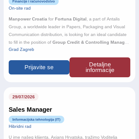
Financije i računovodstvo
On-site rad
Manpower Croatia
for
Fortuna Digital
, a part of Antalis
Group, a worldwide leader in Papers, Packaging and Visual
Communication distribution, is looking for an ideal candidate
to fill in the position of
Group Credit & Controlling Manager
Grad Zagreb
(m/f).
The role supports a regional group of locally operating
companies across Central and South Eastern Europe, all
Detaljne
wholly owned by a global international group. Working closely
Prijavite se
informacije
with local Managing Directors, Sales and Finance teams, you
will help improve cash collection, monitor customer credit risk
and support healthy working capital across the Group.
Place
of work:
Zagreb
29/07/2026
Sales Manager
Informacijska tehnologija (IT)
Hibridni rad
U ime našeg klijenta, Axians Hrvatska, tražimo Voditelja