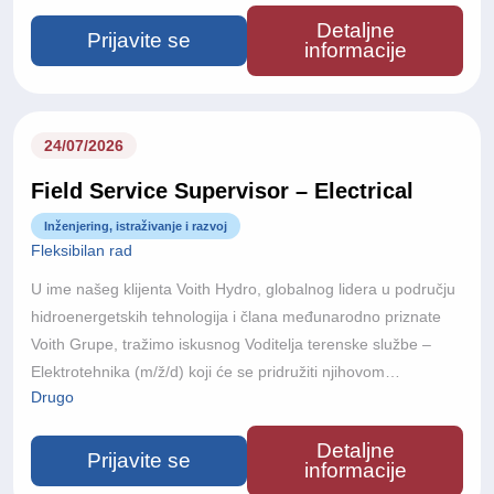
od 60 zemalja i približno 22.000 zaposlenika diljem svijeta,
Detaljne
Voith razvija inovativne tehnologije koje pokreću održivu
Prijavite se
informacije
proizvodnju energije i omogućuju realizaciju nekih od
najsloženijih hidroenergetskih projekata u svijetu.
24/07/2026
Field Service Supervisor – Electrical
Inženjering, istraživanje i razvoj
Fleksibilan rad
U ime našeg klijenta Voith Hydro, globalnog lidera u području
hidroenergetskih tehnologija i člana međunarodno priznate
Voith Grupe, tražimo iskusnog Voditelja terenske službe –
Elektrotehnika (m/ž/d) koji će se pridružiti njihovom
Drugo
međunarodnom projektnom timu.S više od 150 godina
inženjerske izvrsnosti, poslovanjem u više od 60 zemalja i
Detaljne
približno 22.000 zaposlenika diljem svijeta, Voith razvija
Prijavite se
informacije
inovativne tehnologije koje pokreću održivu proizvodnju