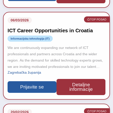
TOP POSAO
06/03/2026
ICT Career Opportunities in Croatia
Informacijska tehnologija (IT)
We are continuously expanding our network of ICT
professionals and partners across Croatia and the wider
region. As the demand for skilled technology experts grows,
we are inviting motivated professionals to join our talent
Zagrebačka županija
database and stay connected with upcoming career
opportunities.
Detaljne
Prijavite se
informacije
TOP POSAO
20/02/2026