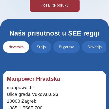
Naša prisutnost u SEE regiji
Hrvatska
Srbija
Bugarska
Slovenija
Manpower Hrvatska
manpower.hr
Ulica grada Vukovara 23
10000 Zagreb
+385 1 5565 700