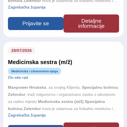
bolnica Zelendur
nova je ustanova za fizikalnu medicinu i
Zagrebačka županija
rehabilitaciju u Samoboru, s otvorenjem planiranim u jesen
2026. godine. Bolnica raspolaže s 33 dvokrevetne sobe,
Detaljne
velikom terapijskom dvoranom, hidroterapijom, bazenom i
Prijavite se
informacije
suvremeno opremljenim prostorima za elektroterapiju te je
riječ o prvoj privatnoj investiciji ovog tipa u Hrvatskoj. Tražimo
iskusnu i samostalnu osobu koja će voditi računovodstvene
poslove ustanove — uz podršku vanjskog knjigovodstvenog
28/07/2026
servisa.
Medicinska sestra (m/ž)
Medicinska i zdravstvena njega
On-site rad
Manpower Hrvatska
, za svojeg Klijenta,
Specijalnu bolnicu
Zelendur
, traži odgovornu i organiziranu osobu s iskustvom
za radno mjesto
Medicinska sestra (m/ž)
.
Specijalna
bolnica Zelendur
nova je ustanova za fizikalnu medicinu i
Zagrebačka županija
rehabilitaciju u Samoboru, s otvorenjem planiranim u jesen
2026. godine. Bolnica raspolaže s 33 dvokrevetne sobe,