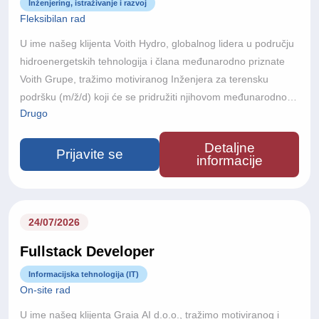
Inženjering, istraživanje i razvoj
Fleksibilan rad
U ime našeg klijenta Voith Hydro, globalnog lidera u području
hidroenergetskih tehnologija i člana međunarodno priznate
Voith Grupe, tražimo motiviranog Inženjera za terensku
podršku (m/ž/d) koji će se pridružiti njihovom međunarodnom
Drugo
projektnom timu.S više od 150 godina inženjerske izvrsnosti,
poslovanjem u više od 60 zemalja i približno 22.000
Detaljne
zaposlenika diljem svijeta, Voith razvija inovativna tehnološka
Prijavite se
informacije
rješenja koja podržavaju održivu proizvodnju energije i
modernu infrastrukturu na globalnoj razini.Ako ste strastveni
prema inženjerstvu, volite rad na složenim međunarodnim
projektima i želite sudjelovati u razvoju budućnosti obnovljivih
24/07/2026
izvora energije, ovo je izvrsna prilika za daljnji profesionalni
Fullstack Developer
razvoj.
Informacijska tehnologija (IT)
On-site rad
U ime našeg klijenta Graia AI d.o.o., tražimo motiviranog i