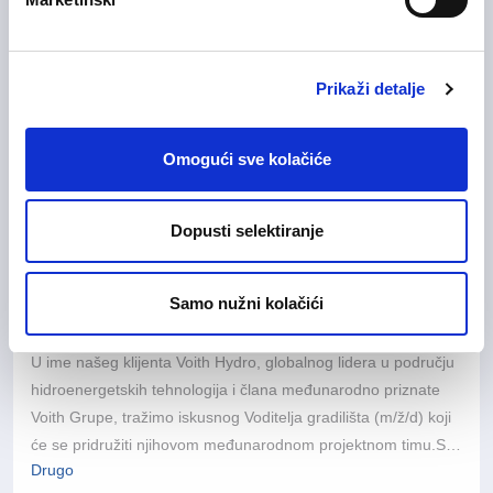
na poziciji
Radnik u proizvodnji (m/ž)
.
Zagrebačka županija
Prikaži detalje
Detaljne
Prijavite se
informacije
Omogući sve kolačiće
24/07/2026
Dopusti selektiranje
Site Manager
Inženjering, istraživanje i razvoj
Samo nužni kolačići
Fleksibilan rad
U ime našeg klijenta Voith Hydro, globalnog lidera u području
hidroenergetskih tehnologija i člana međunarodno priznate
Voith Grupe, tražimo iskusnog Voditelja gradilišta (m/ž/d) koji
će se pridružiti njihovom međunarodnom projektnom timu.S
Drugo
više od 150 godina inženjerske izvrsnosti, poslovanjem u više