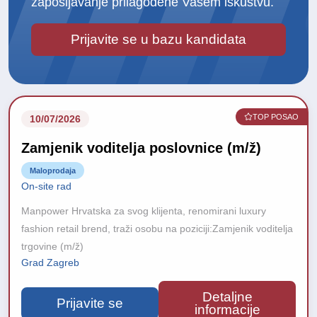
zapošljavanje prilagođene Vašem iskustvu.
Prijavite se u bazu kandidata
TOP POSAO
10/07/2026
Zamjenik voditelja poslovnice (m/ž)
Maloprodaja
On-site rad
Manpower Hrvatska za svog klijenta, renomirani luxury
fashion retail brend, traži osobu na poziciji:Zamjenik voditelja
trgovine (m/ž)
Grad Zagreb
Detaljne
Prijavite se
informacije