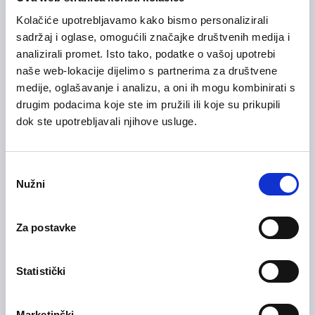
Manpower Hrvatska za svog klijenta, tvrtku u mesnoj industriji
Kolačiće upotrebljavamo kako bismo personalizirali
u Hrvatskoj koja se bavi proizvodnjom, prodajom i
sadržaj i oglase, omogućili značajke društvenih medija i
distribucijom svježeg mesa i mesnih prerađevina, traži osobu
analizirali promet. Isto tako, podatke o vašoj upotrebi
na poziciji
Mesar (m/ž).
naše web-lokacije dijelimo s partnerima za društvene
Zagrebačka županija
medije, oglašavanje i analizu, a oni ih mogu kombinirati s
drugim podacima koje ste im pružili ili koje su prikupili
Detaljne
Prijavite se
dok ste upotrebljavali njihove usluge.
informacije
Odabir
Nužni
pristanka
24/07/2026
Radnik u proizvodnji m/ž
Za postavke
Proizvodnja
On-site rad
Statistički
Manpower Hrvatska za svog klijenta, tvrtku u mesnoj industriji
u Hrvatskoj koja se bavi proizvodnjom, prodajom i
distribucijom svježeg mesa i mesnih prerađevina, traži osobu
Marketinški