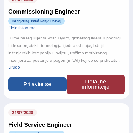
Commissioning Engineer
Inženjering, istraživanje i razvoj
Fleksibilan rad
U ime našeg klijenta Voith Hydro, globalnog lidera u području
hidroenergetskih tehnologija i jedne od najuglednijih
inženjerskih kompanija u svijetu, tražimo motiviranog
Inženjera za puštanje u pogon (m/ž/d) koji će se pridružiti
Drugo
njihovom međunarodnom projektnom timu.Voith Hydro je dio
Voith Grupe, globalne tehnološke kompanije s više od 150
Detaljne
godina inženjerske izvrsnosti. Poslujući u više od 60 zemalja i
Prijavite se
informacije
s približno 22.000 zaposlenika diljem svijeta, Voith razvija
inovativne tehnologije koje doprinose održivoj proizvodnji
energije i globalnoj energetskoj tranziciji prema zelenijoj
budućnosti.
24/07/2026
Field Service Engineer