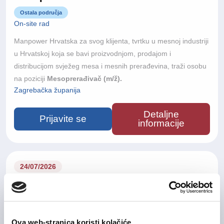
Ostala područja
On-site rad
Manpower Hrvatska za svog klijenta, tvrtku u mesnoj industriji
u Hrvatskoj koja se bavi proizvodnjom, prodajom i
distribucijom svježeg mesa i mesnih prerađevina, traži osobu
na poziciji
Mesoprerađivač (m/ž).
Zagrebačka županija
Detaljne
Prijavite se
informacije
24/07/2026
Mesar m/ž
Ostala područja
On-site rad
Ova web-stranica koristi kolačiće