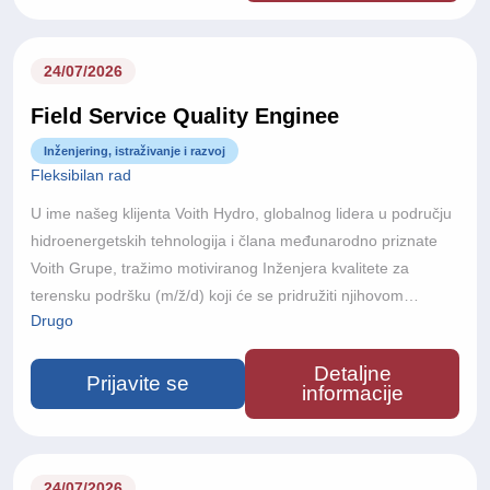
energije i sudjeluju u realizaciji nekih od najsloženijih
hidroenergetskih projekata u svijetu.
24/07/2026
Field Service Quality Enginee
Inženjering, istraživanje i razvoj
Fleksibilan rad
U ime našeg klijenta Voith Hydro, globalnog lidera u području
hidroenergetskih tehnologija i člana međunarodno priznate
Voith Grupe, tražimo motiviranog Inženjera kvalitete za
terensku podršku (m/ž/d) koji će se pridružiti njihovom
Drugo
međunarodnom projektnom timu.S više od 150 godina
inženjerske izvrsnosti, poslovanjem u više od 60 zemalja i
Detaljne
približno 22.000 zaposlenika diljem svijeta, Voith razvija
Prijavite se
informacije
inovativne tehnologije koje podržavaju održivu proizvodnju
energije i velike infrastrukturne projekte diljem svijeta.
24/07/2026