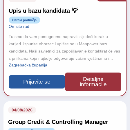
Upis u bazu kandidata 💡
Ostala područja
On-site rad
Tu smo da vam pomognemo napraviti sljedeći korak u
karijeri. Ispunite obrazac i upišite se u Manpower bazu
kandidata. Naši savjetnici za zapošljavanje kontaktirat će vas
s prilikama koje najbolje odgovaraju vašim vještinama i
Zagrebačka županija
iskustvu. Zašto se upisati u bazu?
Detaljne
Prijavite se
informacije
04/08/2026
Group Credit & Controlling Manager