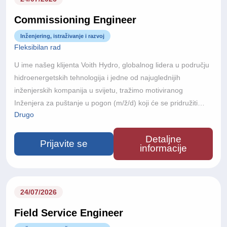
Commissioning Engineer
Inženjering, istraživanje i razvoj
Fleksibilan rad
U ime našeg klijenta Voith Hydro, globalnog lidera u području
hidroenergetskih tehnologija i jedne od najuglednijih
inženjerskih kompanija u svijetu, tražimo motiviranog
Inženjera za puštanje u pogon (m/ž/d) koji će se pridružiti
Drugo
njihovom međunarodnom projektnom timu.Voith Hydro je dio
Voith Grupe, globalne tehnološke kompanije s više od 150
Detaljne
godina inženjerske izvrsnosti. Poslujući u više od 60 zemalja i
Prijavite se
informacije
s približno 22.000 zaposlenika diljem svijeta, Voith razvija
inovativne tehnologije koje doprinose održivoj proizvodnji
energije i globalnoj energetskoj tranziciji prema zelenijoj
budućnosti.
24/07/2026
Field Service Engineer