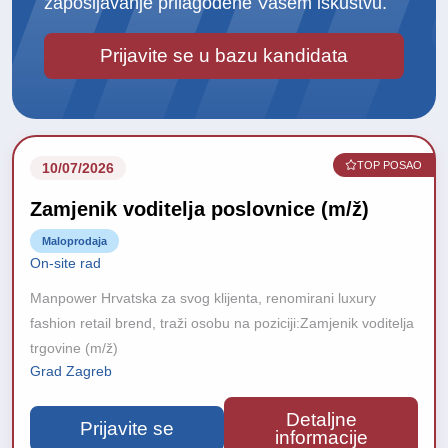
zapošljavanje prilagođene Vašem iskustvu.
Prijavite se u bazu kandidata
TOP POSAO
10/07/2026
Zamjenik voditelja poslovnice (m/ž)
Maloprodaja
On-site rad
Manpower Hrvatska za svog klijenta, renomirani luxury
fashion retail brend, traži osobu na poziciji:Zamjenik voditelja
trgovine (m/ž)
Grad Zagreb
Detaljne
Prijavite se
informacije