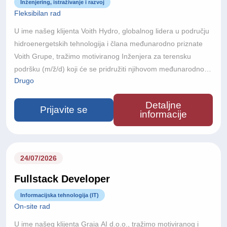
Inženjering, istraživanje i razvoj
Fleksibilan rad
U ime našeg klijenta Voith Hydro, globalnog lidera u području
hidroenergetskih tehnologija i člana međunarodno priznate
Voith Grupe, tražimo motiviranog Inženjera za terensku
podršku (m/ž/d) koji će se pridružiti njihovom međunarodnom
Drugo
projektnom timu.S više od 150 godina inženjerske izvrsnosti,
poslovanjem u više od 60 zemalja i približno 22.000
Detaljne
zaposlenika diljem svijeta, Voith razvija inovativna tehnološka
Prijavite se
informacije
rješenja koja podržavaju održivu proizvodnju energije i
modernu infrastrukturu na globalnoj razini.Ako ste strastveni
prema inženjerstvu, volite rad na složenim međunarodnim
projektima i želite sudjelovati u razvoju budućnosti obnovljivih
24/07/2026
izvora energije, ovo je izvrsna prilika za daljnji profesionalni
Fullstack Developer
razvoj.
Informacijska tehnologija (IT)
On-site rad
U ime našeg klijenta Graia AI d.o.o., tražimo motiviranog i