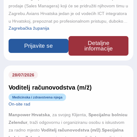
prodaje (Sales Managera) koji će se pridružiti njihovom timu u
Zagrebu.Axians Hrvatska jedan je od vodećih ICT integratora
u Hrvatskoj, prepoznat po profesionalnom pristupu, dubokom
Zagrebačka županija
razumijevanju poslovnih procesa svojih korisnika te stručnosti
u isporuci suvremenih tehnoloških rješenja. Kao dio globalne
Detaljne
Axians mreže, koja okuplja više od 17.000 stručnjaka u 38
Prijavite se
informacije
zemalja svijeta, tvrtka svojim korisnicima pruža inovativna i
pouzdana ICT rješenja koja podržavaju digitalnu
transformaciju i razvoj poslovanja.
28/07/2026
Voditelj računovodstva (m/ž)
Medicinska i zdravstvena njega
On-site rad
Manpower Hrvatska
, za svojeg Klijenta,
Specijalnu bolnicu
Zelendur
, traži odgovornu i organiziranu osobu s iskustvom
za radno mjesto
Voditelj računovodstva (m/ž)
.
Specijalna