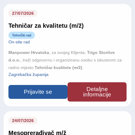
tim u kojem kvaliteta stručnog rada i odnos prema pacijentu
dolaze na prvo mjesto i tražimo osobu koja će sestrinsku
27/07/2026
službu voditi od samog početka.
Tehničar za kvalitetu (m/ž)
Tehnički rad
On-site rad
Manpower Hrvatska
, za svojeg Klijenta,
Trigo Storitve
d.o.o.
, traži odgovornu i organiziranu osobu s iskustvom za
radno mjesto
Tehničar kvalitete (m/ž)
.
Zagrebačka županija
Detaljne
Prijavite se
informacije
24/07/2026
Mesoprerađivač m/ž