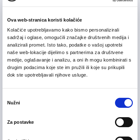
Manpower Hrvatska za svog klijenta, tvrtku u mesnoj industriji
u Hrvatskoj koja se bavi proizvodnjom, prodajom i
Ova web-stranica koristi kolačiće
distribucijom svježeg mesa i mesnih prerađevina, traži osobu
na poziciji
Mesar (m/ž).
Kolačiće upotrebljavamo kako bismo personalizirali
Zagrebačka županija
sadržaj i oglase, omogućili značajke društvenih medija i
analizirali promet. Isto tako, podatke o vašoj upotrebi
Detaljne
naše web-lokacije dijelimo s partnerima za društvene
Prijavite se
informacije
medije, oglašavanje i analizu, a oni ih mogu kombinirati s
drugim podacima koje ste im pružili ili koje su prikupili
dok ste upotrebljavali njihove usluge.
24/07/2026
Radnik u proizvodnji m/ž
Odabir
Nužni
pristanka
Proizvodnja
On-site rad
Za postavke
Manpower Hrvatska za svog klijenta, tvrtku u mesnoj industriji
u Hrvatskoj koja se bavi proizvodnjom, prodajom i
distribucijom svježeg mesa i mesnih prerađevina, traži osobu