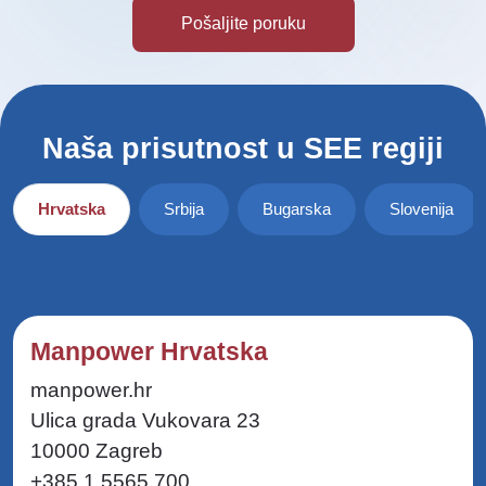
Naša prisutnost u SEE regiji
Hrvatska
Srbija
Bugarska
Slovenija
Manpower Hrvatska
manpower.hr
Ulica grada Vukovara 23
10000 Zagreb
+385 1 5565 700