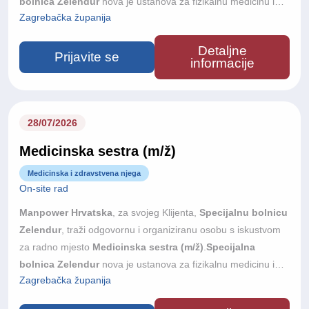
bolnica Zelendur
nova je ustanova za fizikalnu medicinu i
Zagrebačka županija
rehabilitaciju u Samoboru, s otvorenjem planiranim u jesen
2026. godine. Bolnica raspolaže s 33 dvokrevetne sobe,
Detaljne
velikom terapijskom dvoranom, hidroterapijom, bazenom i
Prijavite se
informacije
suvremeno opremljenim prostorima za elektroterapiju te je
riječ o prvoj privatnoj investiciji ovog tipa u Hrvatskoj. Tražimo
iskusnu i samostalnu osobu koja će voditi računovodstvene
poslove ustanove — uz podršku vanjskog knjigovodstvenog
28/07/2026
servisa.
Medicinska sestra (m/ž)
Medicinska i zdravstvena njega
On-site rad
Manpower Hrvatska
, za svojeg Klijenta,
Specijalnu bolnicu
Zelendur
, traži odgovornu i organiziranu osobu s iskustvom
za radno mjesto
Medicinska sestra (m/ž)
.
Specijalna
bolnica Zelendur
nova je ustanova za fizikalnu medicinu i
Zagrebačka županija
rehabilitaciju u Samoboru, s otvorenjem planiranim u jesen
2026. godine. Bolnica raspolaže s 33 dvokrevetne sobe,