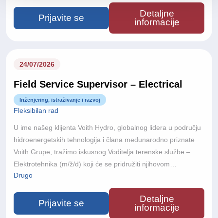
od 60 zemalja i približno 22.000 zaposlenika diljem svijeta,
Detaljne
Voith razvija inovativne tehnologije koje pokreću održivu
Prijavite se
informacije
proizvodnju energije i omogućuju realizaciju nekih od
najsloženijih hidroenergetskih projekata u svijetu.
24/07/2026
Field Service Supervisor – Electrical
Inženjering, istraživanje i razvoj
Fleksibilan rad
U ime našeg klijenta Voith Hydro, globalnog lidera u području
hidroenergetskih tehnologija i člana međunarodno priznate
Voith Grupe, tražimo iskusnog Voditelja terenske službe –
Elektrotehnika (m/ž/d) koji će se pridružiti njihovom
Drugo
međunarodnom projektnom timu.S više od 150 godina
inženjerske izvrsnosti, poslovanjem u više od 60 zemalja i
Detaljne
približno 22.000 zaposlenika diljem svijeta, Voith razvija
Prijavite se
informacije
inovativne tehnologije koje pokreću održivu proizvodnju