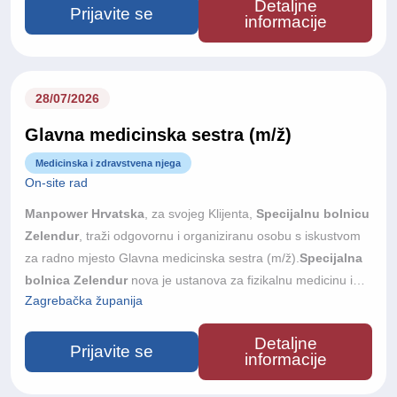
Detaljne
velikom terapijskom dvoranom, hidroterapijom, bazenom i
Prijavite se
informacije
suvremeno opremljenim prostorima za elektroterapiju te je
riječ o prvoj privatnoj investiciji ovog tipa u Hrvatskoj. Gradimo
tim u kojem kvaliteta stručnog rada i odnos prema pacijentu
dolaze na prvo mjesto i nudimo priliku da mu se pridružite od
28/07/2026
samog početka.
Glavna medicinska sestra (m/ž)
Medicinska i zdravstvena njega
On-site rad
Manpower Hrvatska
, za svojeg Klijenta,
Specijalnu bolnicu
Zelendur
, traži odgovornu i organiziranu osobu s iskustvom
za radno mjesto Glavna medicinska sestra (m/ž).
Specijalna
bolnica Zelendur
nova je ustanova za fizikalnu medicinu i
Zagrebačka županija
rehabilitaciju u Samoboru, s otvorenjem planiranim u jesen
2026. godine. Bolnica raspolaže s 33 dvokrevetne sobe,
Detaljne
velikom terapijskom dvoranom, hidroterapijom, bazenom i
Prijavite se
informacije
suvremeno opremljenim prostorima za elektroterapiju te je
riječ o prvoj privatnoj investiciji ovog tipa u Hrvatskoj. Gradimo