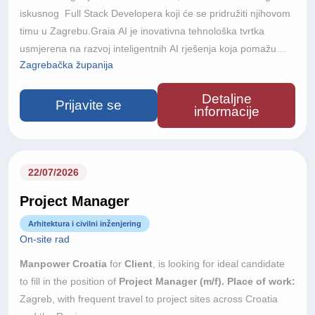
iskusnog Full Stack Developera koji će se pridružiti njihovom
timu u Zagrebu.Graia AI je inovativna tehnološka tvrtka
usmjerena na razvoj inteligentnih AI rješenja koja pomažu
Zagrebačka županija
poslovnim korisnicima automatizirati procese, unaprijediti
korisničku interakciju i iskoristiti puni potencijal umjetne
Detaljne
inteligencije. Kombiniranjem naprednih AI tehnologija s
Prijavite se
informacije
praktičnim poslovnim primjenama, Graia razvija skalabilna
rješenja za različite industrije.Kao Senior Full Stack
Developer, imat ćete ključnu ulogu u dizajniranju, razvoju i
kontinuiranom unapređenju skalabilnih full-stack rješenja za
22/07/2026
novu generaciju agentic AI platforme.Surađivat ćete blisko s
Project Manager
product managerima, project managerima, AI inženjerima i
ostalim dionicima kako biste poslovne i produktne zahtjeve
Arhitektura i civilni inženjering
On-site rad
pretvorili u kvalitetna tehnička rješenja.Vaša će uloga
uključivati doprinos tehničkom smjeru razvoja platforme,
Manpower Croatia
for
Client
, is looking for ideal candidate
primjenu najboljih razvojnih praksi te dijeljenje znanja unutar
to fill in the position of
Project Manager (m/f).
Place of work:
razvojnog tima.Ako ste strastveni u stvaranju kvalitetnog
Zagreb, with frequent travel to project sites across Croatia
softvera, uživate u rješavanju kompleksnih tehničkih izazova i