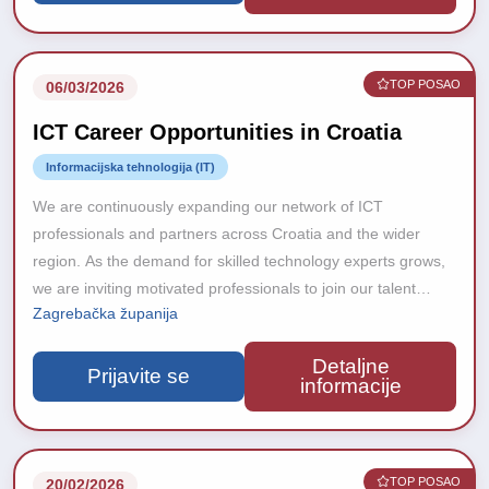
TOP POSAO
06/03/2026
ICT Career Opportunities in Croatia
Informacijska tehnologija (IT)
We are continuously expanding our network of ICT
professionals and partners across Croatia and the wider
region. As the demand for skilled technology experts grows,
we are inviting motivated professionals to join our talent
Zagrebačka županija
database and stay connected with upcoming career
opportunities.
Detaljne
Prijavite se
informacije
TOP POSAO
20/02/2026