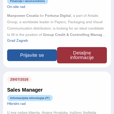
Financije i računovodstvo
On-site rad
Manpower Croatia
for
Fortuna Digital
, a part of Antalis
Group, a worldwide leader in Papers, Packaging and Visual
Communication distribution, is looking for an ideal candidate
to fill in the position of
Group Credit & Controlling Manager
Grad Zagreb
(m/f).
The role supports a regional group of locally operating
companies across Central and South Eastern Europe, all
Detaljne
wholly owned by a global international group. Working closely
Prijavite se
informacije
with local Managing Directors, Sales and Finance teams, you
will help improve cash collection, monitor customer credit risk
and support healthy working capital across the Group.
Place
of work:
Zagreb
29/07/2026
Sales Manager
Informacijska tehnologija (IT)
Hibridni rad
U ime našeg klijenta, Axians Hrvatska, tražimo Voditelja