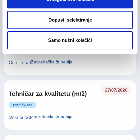
On-site rad
Dopusti selektiranje
Glavna medicinska sestra (m/
28/07/2026
ž)
Samo nužni kolačići
Medicinska i zdravstvena njega
Zagrebačka županija
On-site rad
27/07/2026
Tehničar za kvalitetu (m/ž)
Tehnički rad
Zagrebačka županija
On-site rad