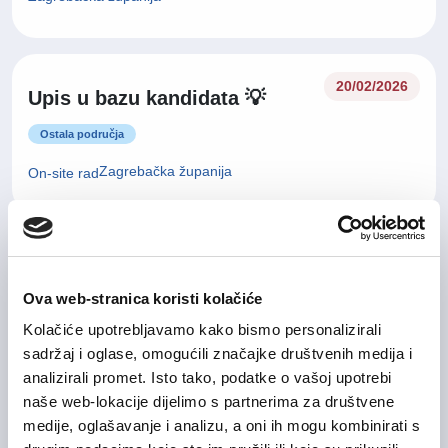
20/02/2026
Upis u bazu kandidata 💡
Ostala područja
Zagrebačka županija
On-site rad
Group Credit & Controlling
04/08/2026
Manager
Ova web-stranica koristi kolačiće
Kolačiće upotrebljavamo kako bismo personalizirali
Financije i računovodstvo
sadržaj i oglase, omogućili značajke društvenih medija i
Grad Zagreb
On-site rad
analizirali promet. Isto tako, podatke o vašoj upotrebi
naše web-lokacije dijelimo s partnerima za društvene
medije, oglašavanje i analizu, a oni ih mogu kombinirati s