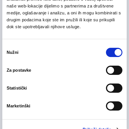
29/07/2026
naše web-lokacije dijelimo s partnerima za društvene
Sales Manager
medije, oglašavanje i analizu, a oni ih mogu kombinirati s
Informacijska tehnologija (IT)
drugim podacima koje ste im pružili ili koje su prikupili
dok ste upotrebljavali njihove usluge.
Zagrebačka županija
Hibridni rad
Odabir
Nužni
pristanka
28/07/2026
Voditelj računovodstva (m/ž)
Medicinska i zdravstvena njega
Za postavke
Zagrebačka županija
On-site rad
Statistički
28/07/2026
Marketinški
Medicinska sestra (m/ž)
Medicinska i zdravstvena njega
Zagrebačka županija