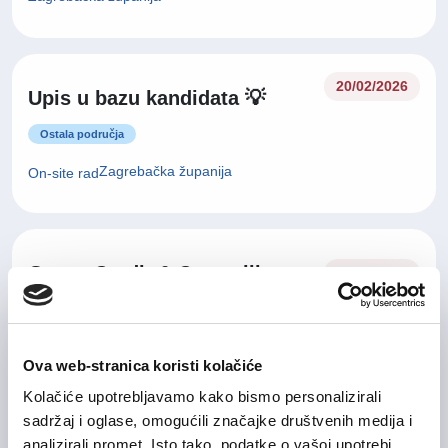
20/02/2026
Upis u bazu kandidata 💡
Ostala područja
Zagrebačka županija
On-site rad
Group Credit & Controlling
04/08/2026
Manager
Financije i računovodstvo
Ova web-stranica koristi kolačiće
Grad Zagreb
On-site rad
Kolačiće upotrebljavamo kako bismo personalizirali
sadržaj i oglase, omogućili značajke društvenih medija i
analizirali promet. Isto tako, podatke o vašoj upotrebi