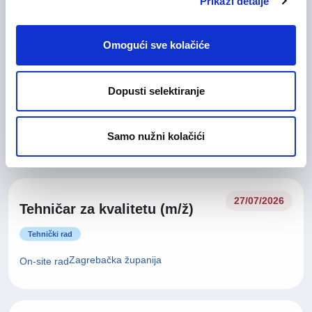
On-site rad
Prikaži detalje
Omogući sve kolačiće
Glavna medicinska sestra (m/
28/07/2026
ž)
Dopusti selektiranje
Medicinska i zdravstvena njega
Samo nužni kolačići
Zagrebačka županija
On-site rad
27/07/2026
Tehničar za kvalitetu (m/ž)
Tehnički rad
Zagrebačka županija
On-site rad