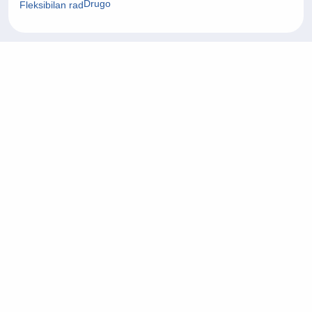
Drugo
Fleksibilan rad
24/07/2026
Fullstack Developer
Informacijska tehnologija (IT)
Zagrebačka županija
On-site rad
22/07/2026
Project Manager
Arhitektura i civilni inženjering
Grad Zagreb
On-site rad