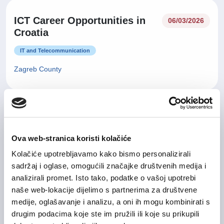
ICT Career Opportunities in
06/03/2026
Croatia
IT and Telecommunication
Zagreb County
20/02/2026
Upis u bazu kandidata 💡
Ova web-stranica koristi kolačiće
Other Area(s)
Kolačiće upotrebljavamo kako bismo personalizirali
Zagreb County
On-site
sadržaj i oglase, omogućili značajke društvenih medija i
analizirali promet. Isto tako, podatke o vašoj upotrebi
naše web-lokacije dijelimo s partnerima za društvene
medije, oglašavanje i analizu, a oni ih mogu kombinirati s
Group Credit & Controlling
04/08/2026
drugim podacima koje ste im pružili ili koje su prikupili
Manager