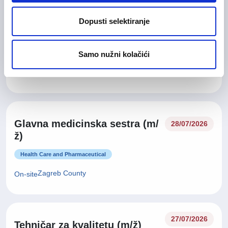
Dopusti selektiranje
28/07/2026
Medicinska sestra (m/ž)
Health Care and Pharmaceutical
Samo nužni kolačići
Zagreb County
On-site
Glavna medicinska sestra (m/
28/07/2026
ž)
Health Care and Pharmaceutical
Zagreb County
On-site
27/07/2026
Tehničar za kvalitetu (m/ž)