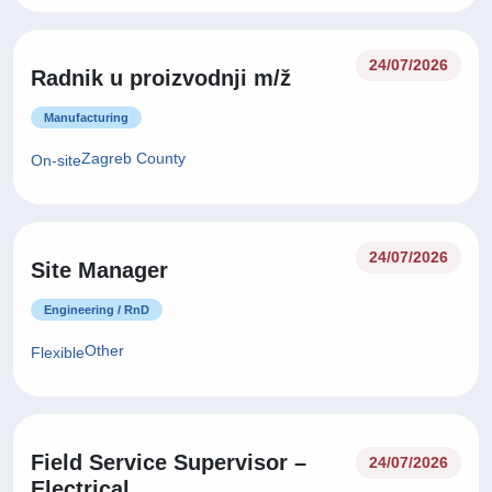
24/07/2026
Radnik u proizvodnji m/ž
Manufacturing
Zagreb County
On-site
24/07/2026
Site Manager
Engineering / RnD
Other
Flexible
Field Service Supervisor –
24/07/2026
Electrical