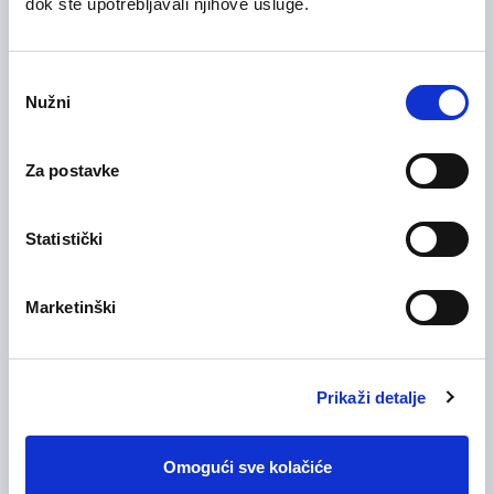
dok ste upotrebljavali njihove usluge.
Finance and Accounting
City of Zagreb
On-site
Odabir
Nužni
pristanka
Za postavke
29/07/2026
Sales Manager
IT and Telecommunication
Statistički
Zagreb County
Hybrid
Marketinški
28/07/2026
Voditelj računovodstva (m/ž)
Prikaži detalje
Health Care and Pharmaceutical
Zagreb County
On-site
Omogući sve kolačiće