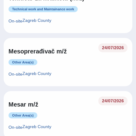
Technical work and Maintainance work
Zagreb County
On-site
24/07/2026
Mesoprerađivač m/ž
Other Area(s)
Zagreb County
On-site
24/07/2026
Mesar m/ž
Other Area(s)
Zagreb County
On-site