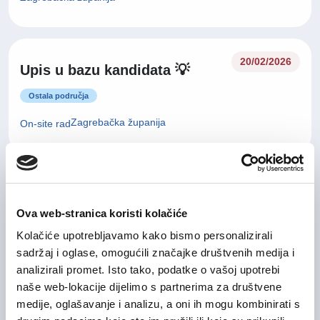
20/02/2026
Upis u bazu kandidata 💡
Ostala područja
Zagrebačka županija
On-site rad
Group Credit & Controlling
04/08/2026
Manager
Ova web-stranica koristi kolačiće
Kolačiće upotrebljavamo kako bismo personalizirali
Financije i računovodstvo
sadržaj i oglase, omogućili značajke društvenih medija i
Grad Zagreb
On-site rad
analizirali promet. Isto tako, podatke o vašoj upotrebi
naše web-lokacije dijelimo s partnerima za društvene
medije, oglašavanje i analizu, a oni ih mogu kombinirati s