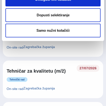
On-site rad
Dopusti selektiranje
Glavna medicinska sestra (m/
28/07/2026
ž)
Samo nužni kolačići
Medicinska i zdravstvena njega
Zagrebačka županija
On-site rad
27/07/2026
Tehničar za kvalitetu (m/ž)
Tehnički rad
Zagrebačka županija
On-site rad