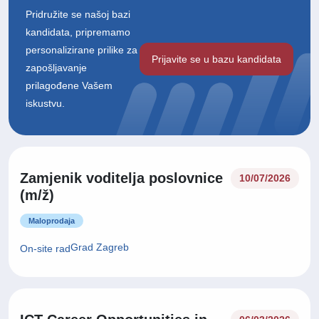
Pridružite se našoj bazi
kandidata, pripremamo
personalizirane prilike za
Prijavite se u bazu kandidata
zapošljavanje
prilagođene Vašem
iskustvu.
Zamjenik voditelja poslovnice
10/07/2026
(m/ž)
Maloprodaja
Grad Zagreb
On-site rad