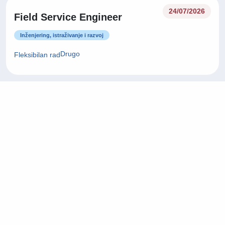
24/07/2026
Field Service Engineer
Inženjering, istraživanje i razvoj
Drugo
Fleksibilan rad
24/07/2026
Fullstack Developer
Informacijska tehnologija (IT)
Zagrebačka županija
On-site rad
22/07/2026
Project Manager
Arhitektura i civilni inženjering