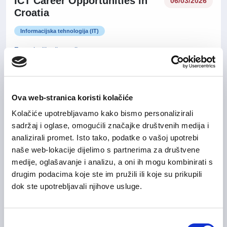
ICT Career Opportunities in
06/03/2026
Croatia
Informacijska tehnologija (IT)
Zagrebačka županija
20/02/2026
Ova web-stranica koristi kolačiće
Upis u bazu kandidata 💡
Kolačiće upotrebljavamo kako bismo personalizirali
Ostala područja
sadržaj i oglase, omogućili značajke društvenih medija i
analizirali promet. Isto tako, podatke o vašoj upotrebi
Zagrebačka županija
On-site rad
naše web-lokacije dijelimo s partnerima za društvene
medije, oglašavanje i analizu, a oni ih mogu kombinirati s
drugim podacima koje ste im pružili ili koje su prikupili
dok ste upotrebljavali njihove usluge.
Group Credit & Controlling
04/08/2026
Manager
Odabir
Financije i računovodstvo