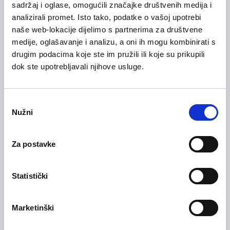
sadržaj i oglase, omogućili značajke društvenih medija i
analizirali promet. Isto tako, podatke o vašoj upotrebi
Informacijska tehnologija (IT)
naše web-lokacije dijelimo s partnerima za društvene
Zagrebačka županija
medije, oglašavanje i analizu, a oni ih mogu kombinirati s
drugim podacima koje ste im pružili ili koje su prikupili
dok ste upotrebljavali njihove usluge.
20/02/2026
Upis u bazu kandidata 💡
Odabir
Ostala područja
Nužni
pristanka
Zagrebačka županija
On-site rad
Za postavke
Statistički
Group Credit & Controlling
04/08/2026
Manager
Marketinški
Financije i računovodstvo
Grad Zagreb
On-site rad