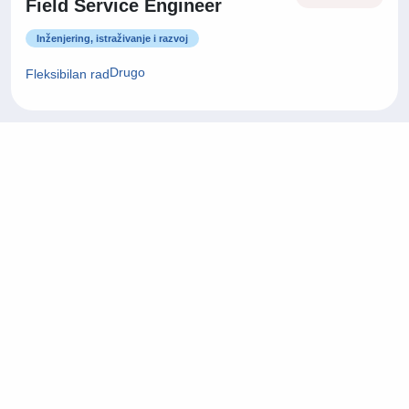
Field Service Engineer
Inženjering, istraživanje i razvoj
Drugo
Fleksibilan rad
24/07/2026
Fullstack Developer
Informacijska tehnologija (IT)
Zagrebačka županija
On-site rad
22/07/2026
Project Manager
Arhitektura i civilni inženjering
Grad Zagreb
On-site rad