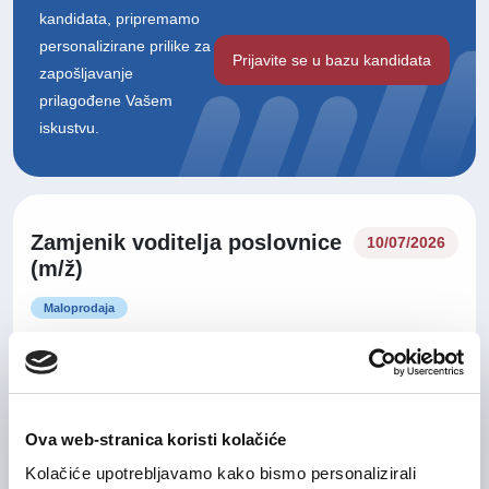
kandidata, pripremamo
personalizirane prilike za
Prijavite se u bazu kandidata
zapošljavanje
prilagođene Vašem
iskustvu.
Zamjenik voditelja poslovnice
10/07/2026
(m/ž)
Maloprodaja
Grad Zagreb
On-site rad
Ova web-stranica koristi kolačiće
ICT Career Opportunities in
06/03/2026
Kolačiće upotrebljavamo kako bismo personalizirali
Croatia