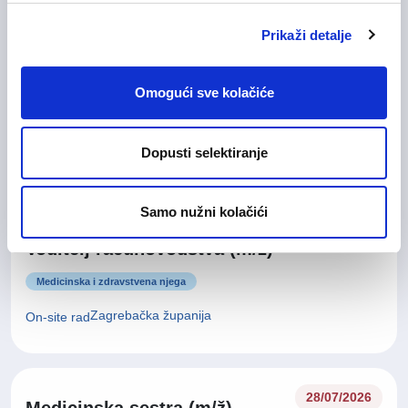
Prikaži detalje
29/07/2026
Sales Manager
Omogući sve kolačiće
Informacijska tehnologija (IT)
Dopusti selektiranje
Zagrebačka županija
Hibridni rad
Samo nužni kolačići
28/07/2026
Voditelj računovodstva (m/ž)
Medicinska i zdravstvena njega
Zagrebačka županija
On-site rad
28/07/2026