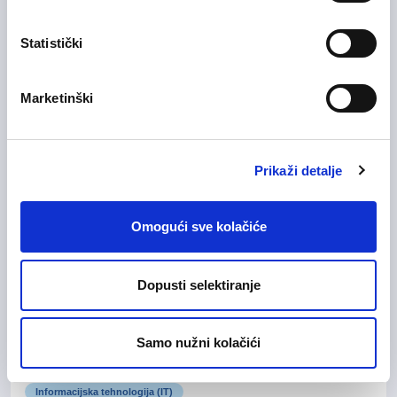
20/02/2026
Upis u bazu kandidata 💡
Statistički
Ostala područja
Zagrebačka županija
On-site rad
Marketinški
Prikaži detalje
Group Credit & Controlling
04/08/2026
Manager
Omogući sve kolačiće
Financije i računovodstvo
Grad Zagreb
On-site rad
Dopusti selektiranje
Samo nužni kolačići
29/07/2026
Sales Manager
Informacijska tehnologija (IT)