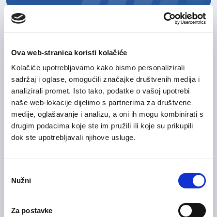
Zamjenik voditelja poslovnice
10/07/2026
(m/ž)
Ova web-stranica koristi kolačiće
Kolačiće upotrebljavamo kako bismo personalizirali
Maloprodaja
sadržaj i oglase, omogućili značajke društvenih medija i
Grad Zagreb
On-site rad
analizirali promet. Isto tako, podatke o vašoj upotrebi
naše web-lokacije dijelimo s partnerima za društvene
medije, oglašavanje i analizu, a oni ih mogu kombinirati s
drugim podacima koje ste im pružili ili koje su prikupili
ICT Career Opportunities in
06/03/2026
dok ste upotrebljavali njihove usluge.
Croatia
Informacijska tehnologija (IT)
Odabir
Nužni
pristanka
Zagrebačka županija
Za postavke