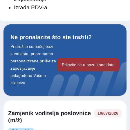
Izrada PDV-a
Ne pronalazite što ste tražili?
Pridružite se našoj bazi
kandidata, pripremamo
personalizirane prilike za
Prijavite se u bazu kandidata
zapošljavanje
prilagođene Vašem
iskustvu.
Zamjenik voditelja poslovnice
10/07/2026
(m/ž)