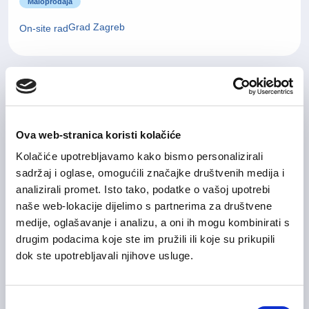
Maloprodaja
Grad Zagreb
On-site rad
ICT Career Opportunities in
06/03/2026
Croatia
Ova web-stranica koristi kolačiće
Informacijska tehnologija (IT)
Kolačiće upotrebljavamo kako bismo personalizirali
Zagrebačka županija
sadržaj i oglase, omogućili značajke društvenih medija i
analizirali promet. Isto tako, podatke o vašoj upotrebi
naše web-lokacije dijelimo s partnerima za društvene
medije, oglašavanje i analizu, a oni ih mogu kombinirati s
20/02/2026
Upis u bazu kandidata 💡
drugim podacima koje ste im pružili ili koje su prikupili
dok ste upotrebljavali njihove usluge.
Ostala područja
Zagrebačka županija
On-site rad
Odabir