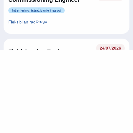
Inženjering, istraživanje i razvoj
Drugo
Fleksibilan rad
24/07/2026
Field Service Engineer
Inženjering, istraživanje i razvoj
Drugo
Fleksibilan rad
24/07/2026
Fullstack Developer
Informacijska tehnologija (IT)
Zagrebačka županija
On-site rad