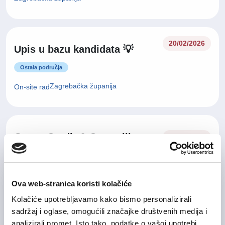
20/02/2026
Upis u bazu kandidata 💡
Ostala područja
Zagrebačka županija
On-site rad
Group Credit & Controlling
04/08/2026
Manager
Financije i računovodstvo
Ova web-stranica koristi kolačiće
Grad Zagreb
On-site rad
Kolačiće upotrebljavamo kako bismo personalizirali
sadržaj i oglase, omogućili značajke društvenih medija i
analizirali promet. Isto tako, podatke o vašoj upotrebi