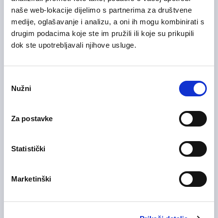
29/07/2026
naše web-lokacije dijelimo s partnerima za društvene
Sales Manager
medije, oglašavanje i analizu, a oni ih mogu kombinirati s
Informacijska tehnologija (IT)
drugim podacima koje ste im pružili ili koje su prikupili
dok ste upotrebljavali njihove usluge.
Zagrebačka županija
Hibridni rad
Odabir
Nužni
pristanka
28/07/2026
Voditelj računovodstva (m/ž)
Medicinska i zdravstvena njega
Za postavke
Zagrebačka županija
On-site rad
Statistički
28/07/2026
Marketinški
Medicinska sestra (m/ž)
Medicinska i zdravstvena njega
Zagrebačka županija