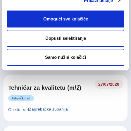
On-site rad
Prikaži detalje
Omogući sve kolačiće
Glavna medicinska sestra (m/
28/07/2026
ž)
Dopusti selektiranje
Medicinska i zdravstvena njega
Samo nužni kolačići
Zagrebačka županija
On-site rad
27/07/2026
Tehničar za kvalitetu (m/ž)
Tehnički rad
Zagrebačka županija
On-site rad