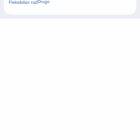
Drugo
Fleksibilan rad
24/07/2026
Fullstack Developer
Informacijska tehnologija (IT)
Zagrebačka županija
On-site rad
22/07/2026
Project Manager
Arhitektura i civilni inženjering
Grad Zagreb
On-site rad