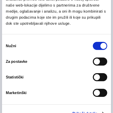
29/07/2026
naše web-lokacije dijelimo s partnerima za društvene
Sales Manager
medije, oglašavanje i analizu, a oni ih mogu kombinirati s
Informacijska tehnologija (IT)
drugim podacima koje ste im pružili ili koje su prikupili
dok ste upotrebljavali njihove usluge.
Zagrebačka županija
Hibridni rad
Odabir
Nužni
pristanka
28/07/2026
Voditelj računovodstva (m/ž)
Medicinska i zdravstvena njega
Za postavke
Zagrebačka županija
On-site rad
Statistički
28/07/2026
Marketinški
Medicinska sestra (m/ž)
Medicinska i zdravstvena njega
Zagrebačka županija