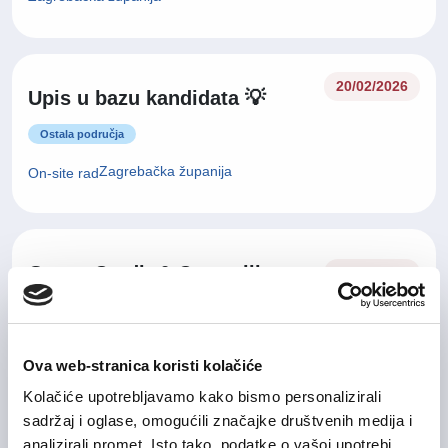
20/02/2026
Upis u bazu kandidata 💡
Ostala područja
Zagrebačka županija
On-site rad
Group Credit & Controlling
04/08/2026
Manager
Financije i računovodstvo
Ova web-stranica koristi kolačiće
Grad Zagreb
On-site rad
Kolačiće upotrebljavamo kako bismo personalizirali
sadržaj i oglase, omogućili značajke društvenih medija i
analizirali promet. Isto tako, podatke o vašoj upotrebi