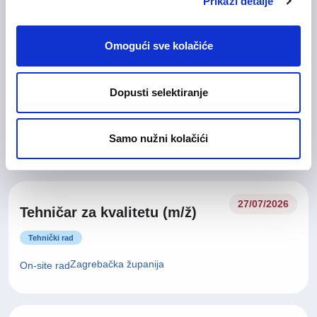
On-site rad
Prikaži detalje
Omogući sve kolačiće
Glavna medicinska sestra (m/
28/07/2026
ž)
Dopusti selektiranje
Medicinska i zdravstvena njega
Samo nužni kolačići
Zagrebačka županija
On-site rad
27/07/2026
Tehničar za kvalitetu (m/ž)
Tehnički rad
Zagrebačka županija
On-site rad