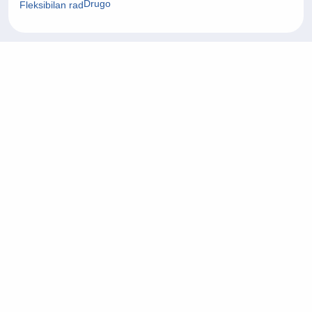
Drugo
Fleksibilan rad
24/07/2026
Fullstack Developer
Informacijska tehnologija (IT)
Zagrebačka županija
On-site rad
22/07/2026
Project Manager
Arhitektura i civilni inženjering
Grad Zagreb
On-site rad