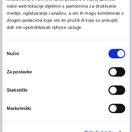
29/07/2026
naše web-lokacije dijelimo s partnerima za društvene
Sales Manager
medije, oglašavanje i analizu, a oni ih mogu kombinirati s
Informacijska tehnologija (IT)
drugim podacima koje ste im pružili ili koje su prikupili
dok ste upotrebljavali njihove usluge.
Zagrebačka županija
Hibridni rad
Odabir
Nužni
pristanka
28/07/2026
Voditelj računovodstva (m/ž)
Medicinska i zdravstvena njega
Za postavke
Zagrebačka županija
On-site rad
Statistički
28/07/2026
Marketinški
Medicinska sestra (m/ž)
Medicinska i zdravstvena njega
Zagrebačka županija