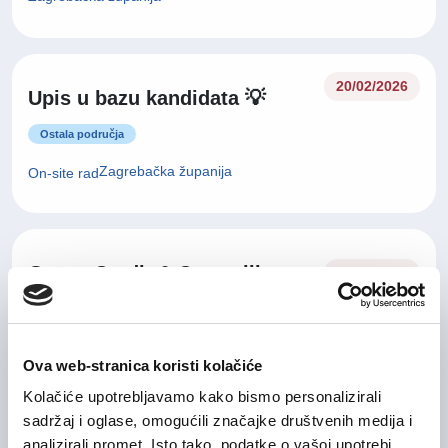
20/02/2026
Upis u bazu kandidata 💡
Ostala područja
Zagrebačka županija
On-site rad
Group Credit & Controlling
04/08/2026
Manager
Financije i računovodstvo
Ova web-stranica koristi kolačiće
Grad Zagreb
On-site rad
Kolačiće upotrebljavamo kako bismo personalizirali
sadržaj i oglase, omogućili značajke društvenih medija i
analizirali promet. Isto tako, podatke o vašoj upotrebi