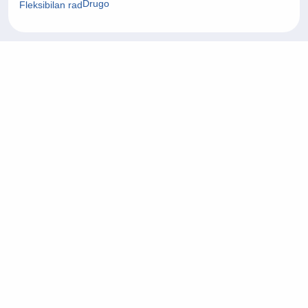
Drugo
Fleksibilan rad
24/07/2026
Fullstack Developer
Informacijska tehnologija (IT)
Zagrebačka županija
On-site rad
22/07/2026
Project Manager
Arhitektura i civilni inženjering
Grad Zagreb
On-site rad