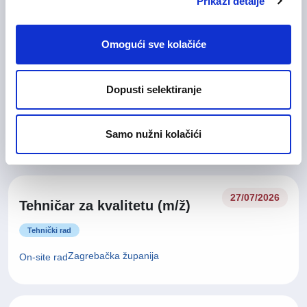
On-site rad
Prikaži detalje
Omogući sve kolačiće
Glavna medicinska sestra (m/
28/07/2026
ž)
Dopusti selektiranje
Medicinska i zdravstvena njega
Samo nužni kolačići
Zagrebačka županija
On-site rad
27/07/2026
Tehničar za kvalitetu (m/ž)
Tehnički rad
Zagrebačka županija
On-site rad