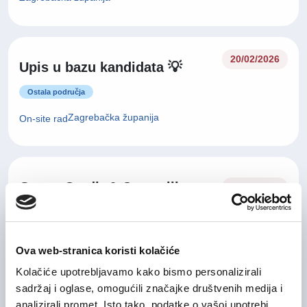
20/02/2026
Upis u bazu kandidata 💡
Ostala područja
Zagrebačka županija
On-site rad
Group Credit & Controlling
04/08/2026
Manager
Financije i računovodstvo
Ova web-stranica koristi kolačiće
Grad Zagreb
On-site rad
Kolačiće upotrebljavamo kako bismo personalizirali
sadržaj i oglase, omogućili značajke društvenih medija i
analizirali promet. Isto tako, podatke o vašoj upotrebi