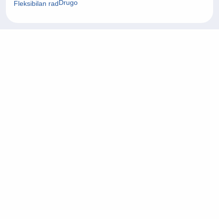
Drugo
Fleksibilan rad
24/07/2026
Fullstack Developer
Informacijska tehnologija (IT)
Zagrebačka županija
On-site rad
22/07/2026
Project Manager
Arhitektura i civilni inženjering
Grad Zagreb
On-site rad