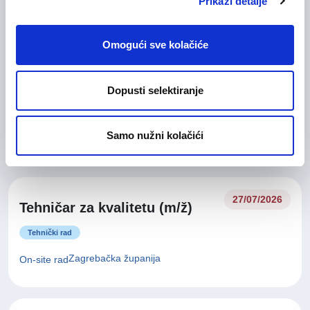
On-site rad
Prikaži detalje
Omogući sve kolačiće
Glavna medicinska sestra (m/
28/07/2026
ž)
Dopusti selektiranje
Medicinska i zdravstvena njega
Samo nužni kolačići
Zagrebačka županija
On-site rad
27/07/2026
Tehničar za kvalitetu (m/ž)
Tehnički rad
Zagrebačka županija
On-site rad