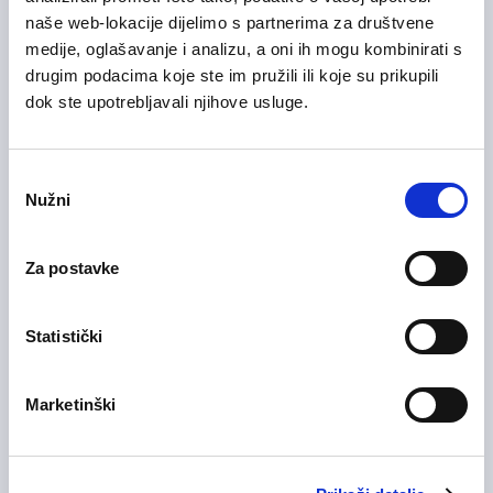
29/07/2026
naše web-lokacije dijelimo s partnerima za društvene
Sales Manager
medije, oglašavanje i analizu, a oni ih mogu kombinirati s
Informacijska tehnologija (IT)
drugim podacima koje ste im pružili ili koje su prikupili
dok ste upotrebljavali njihove usluge.
Zagrebačka županija
Hibridni rad
Odabir
Nužni
pristanka
28/07/2026
Voditelj računovodstva (m/ž)
Medicinska i zdravstvena njega
Za postavke
Zagrebačka županija
On-site rad
Statistički
28/07/2026
Marketinški
Medicinska sestra (m/ž)
Medicinska i zdravstvena njega
Zagrebačka županija